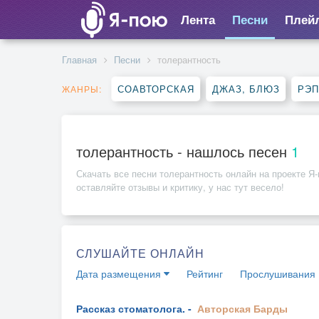
Лента
Песни
Плей
Главная
Песни
толерантность
СОАВТОРСКАЯ
ДЖАЗ, БЛЮЗ
РЭП
ЖАНРЫ:
толерантность - нашлось песен
1
Скачать все песни
толерантность
онлайн на проекте Я-
оставляйте отзывы и критику, у нас тут весело!
СЛУШАЙТЕ ОНЛАЙН
Дата размещения
Рейтинг
Прослушивания
Рассказ стоматолога. -
Авторская
Барды