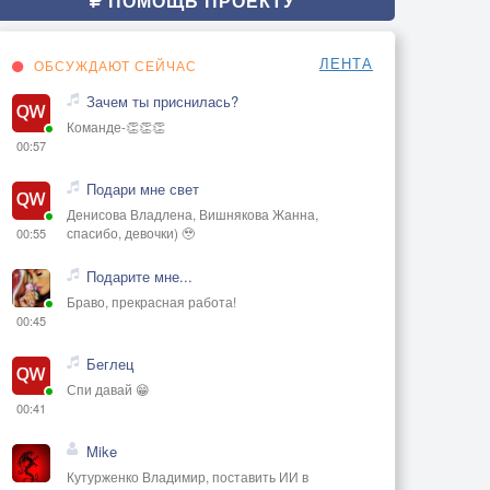
ПОМОЩЬ ПРОЕКТУ
ЛЕНТА
ОБСУЖДАЮТ СЕЙЧАС
Зачем ты приснилась?
Команде-👏👏👏
00:57
Подари мне свет
Денисова Владлена, Вишнякова Жанна,
спасибо, девочки) 🥹
00:55
Подарите мне...
Браво, прекрасная работа!
00:45
Беглец
Спи давай 😁
00:41
Mike
Кутурженко Владимир, поставить ИИ в