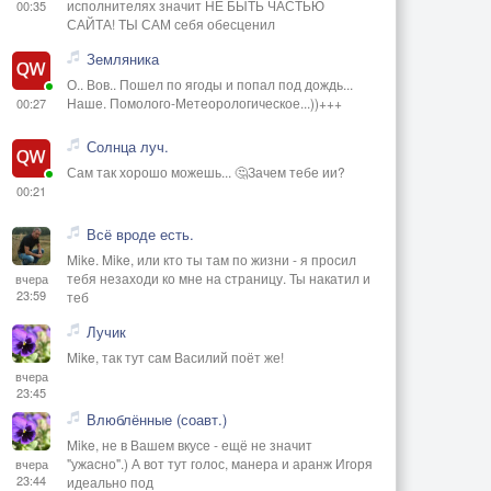
исполнителях значит НЕ БЫТЬ ЧАСТЬЮ
00:35
САЙТА! ТЫ САМ себя обесценил
Земляника
О.. Вов.. Пошел по ягоды и попал под дождь...
Наше. Помолого-Метеорологическое...))+++
00:27
Солнца луч.
Сам так хорошо можешь... 🤔Зачем тебе ии?
00:21
Всё вроде есть.
Mike. Mike, или кто ты там по жизни - я просил
тебя незаходи ко мне на страницу. Ты накатил и
вчера
23:59
теб
Лучик
Mike, так тут сам Василий поёт же!
вчера
23:45
Влюблённые (соавт.)
Mike, не в Вашем вкусе - ещё не значит
"ужасно".) А вот тут голос, манера и аранж Игоря
вчера
23:44
идеально под