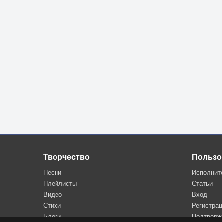
Творчество
Пользо
Песни
Исполнит
Плейлисты
Статьи
Видео
Вход
Стихи
Регистра
Блоги
Подтверж