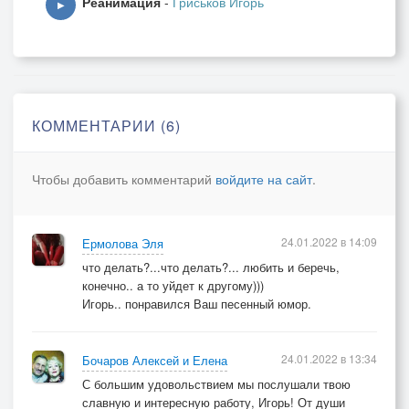
Реанимация
-
Гриськов Игорь
И наконец то нас между собой сведёт?!
▶
И через много дней я был вознаграждён,
Пришел сегодня с ней знакомый почтальон!
И мысли он мои наверно угадал.
«Ты дверь нам отвори,я знаю,ты нас ждал!»
Припев:
КОММЕНТАРИИ (6)
Увидел я её и чуть не зарыдал!
Я маленькой такой никак не ожидал,
Чтобы добавить комментарий
войдите на сайт
.
Ту,что была мечтой,мечтою голубой!
И было мне совсем,совсем не весело,
И с грустью я сказал: «Ну,здравствуй,пенсия!
24.01.2022 в 14:09
Ермолова Эля
И что же делать мне,что делать мне с тобой?
что делать?...что делать?... любить и беречь,
И что же делать мне прикажешь ты с тобой?»
конечно.. а то уйдет к другому)))
Игорь.. понравился Ваш песенный юмор.
24.01.2022 в 13:34
Бочаров Алексей и Елена
С большим удовольствием мы послушали твою
славную и интересную работу, Игорь! От души