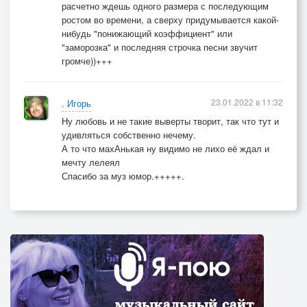
расчетно ждешь одного размера с последующим
ростом во времени, а сверху придумывается какой-
нибудь "понижающий коэффициент" или
"заморозка" и последняя строчка песни звучит
громче))+++
23.01.2022 в 11:32
. Игорь
Ну любовь и не такие выверты творит, так что тут и
удивляться собственно нечему.
А то что махАнькая ну видимо не лихо её ждал и
мечту лелеял
Спасибо за муз юмор.+++++.