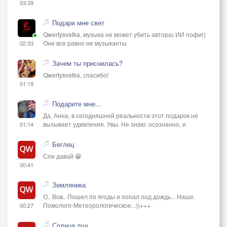
03:39
Подари мне свет
Qwertysvetka, музыка не может убить автора) ИИ пофиг)
Они все равно не музыканты
02:33
Зачем ты приснилась?
Qwertysvetka, спасибо!
01:19
Подарите мне...
Да, Анна, в сегодняшней реальности этот подарок не
вызывает удивления. Увы. Не знаю: осознанно, и
01:14
Беглец
Спи давай 😁
00:41
Земляника
О.. Вов.. Пошел по ягоды и попал под дождь... Наше.
Помолого-Метеорологическое...))+++
00:27
Солнца луч.