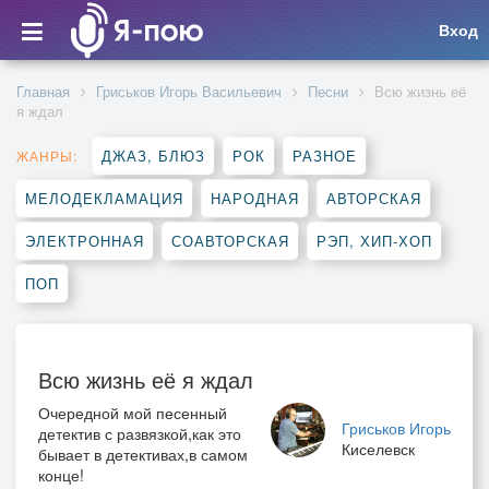
Вход
Главная
Гриськов Игорь Васильевич
Песни
Всю жизнь её
я ждал
ДЖАЗ, БЛЮЗ
РОК
РАЗНОЕ
ЖАНРЫ:
МЕЛОДЕКЛАМАЦИЯ
НАРОДНАЯ
АВТОРСКАЯ
ЭЛЕКТРОННАЯ
СОАВТОРСКАЯ
РЭП, ХИП-ХОП
ПОП
Всю жизнь её я ждал
Очередной мой песенный
Гриськов Игорь
детектив с развязкой,как это
Киселевск
бывает в детективах,в самом
конце!