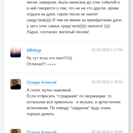
песня, наверное, была написана до этих событий и
в ней говорится о том, что ни на что другое, кроме
отдыха на даче, герою песни не хватит
средствов))))) И тем не менее на приобретение дачи
у него этих самых средство'в))))) хватило! )))))
Ладно, согласен: весёлый песняк!
22.05.2022 в 17:59
MBAkgs
Ну тут ясно кто поет!!!!)))
Отлично!!! ++++
22.05.2022 в 16:33
Осидак Алексей
А голос жутко знакомый.
Если отбросить "страдания" по заграницам, то
остальное всё прикольно - и музыка, и артистичное
исполнение. По поводу "сердечка" буду очень
хорошо думать.
22.05.2022 в 16:26
Осидак Алексей