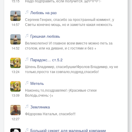
Надо подправить, если получится. 🤗💛💛💛✨
15:15
Любовь на раз
Сергеев Генрих, спасибо за пространный коммент, у
Светы конечно мощь, но и заметьте какая нежность
14:57
Грешная любовь
Великолепно! И главное всем вместе можно петь за
столом, или на диване, и с гостями и без +
14:52
Парадокс... ст.5.2
Шпень Владимир, спасибушки!Фролов Владимир, ну не
только,просто так совпало,подряд,спасибо!
13:24
Метель
Наконец то,поздравляю!:-)Красивые стихи
Володь,очень:-)+
13:09
Земляника
Фёдорова Наталья, спасибо!!!
12:27
Большой секрет для маленькой компании