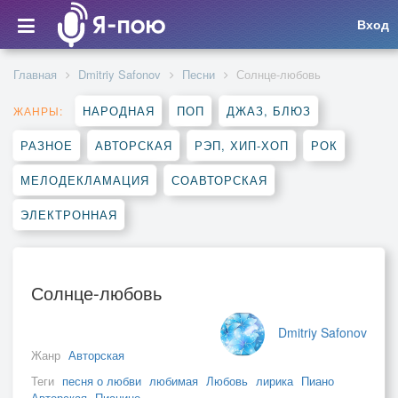
Вход
Главная
Dmitriy Safonov
Песни
Солнце-любовь
НАРОДНАЯ
ПОП
ДЖАЗ, БЛЮЗ
ЖАНРЫ:
РАЗНОЕ
АВТОРСКАЯ
РЭП, ХИП-ХОП
РОК
МЕЛОДЕКЛАМАЦИЯ
СОАВТОРСКАЯ
ЭЛЕКТРОННАЯ
Солнце-любовь
Dmitriy Safonov
Жанр
Авторская
Теги
песня о любви
любимая
Любовь
лирика
Пиано
Авторская
Пианино