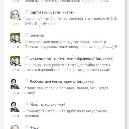
твоей душевной и красивой работе, дорогая – нам
17:36
Картотека чувств (новое)
Бочаров Алексей и Елена , спасибо вам огромное!!! 😍😍
💛💛✨ Рады!!! ✨✨✨
17:31
Колечко
Замечательная получилась у вас работа Марат и
Леночка - с удовольствием послушали, молодцы! +++))!!!
17:28
Суженый ли ты мне, мой избранный? (акустика)
Жанночка, ваша работа с Тёзкой достойна теплоты
отклика и доброй хорошей оценки, дорогие! ++++))!!
17:20
Любовь моя неповторима! (акустика)
osman1953, спасибо большое, Володя, очень рада
этому!
17:04
Мой, ты только мой!
Стрижаков Виктор , Витя, приятно такое услышать,
спасибо!
17:03
Чудо