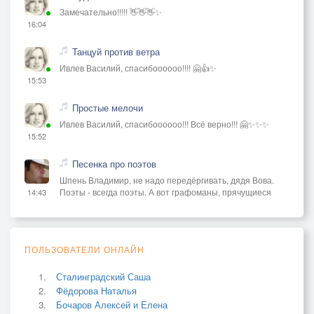
Замечательно!!!!! 👋👋👋✨
16:04
Танцуй против ветра
Ивлев Василий, спасибоооооо!!!! 🤗👍✨
15:53
Простые мелочи
Ивлев Василий, спасибоооооо!!! Всё верно!!! 🤗✨✨✨
15:52
Песенка про поэтов
Шпень Владимир, не надо передёргивать, дядя Вова.
Поэты - всегда поэты. А вот графоманы, прячущиеся
14:43
ПОЛЬЗОВАТЕЛИ ОНЛАЙН
Сталинградский Саша
Фёдорова Наталья
Бочаров Алексей и Елена