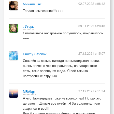
02.07.2022 в 06:42
Михаил Энс
Теплая композиция!!!++++++++
03.01.2022 в 20:40
. Игорь
Симпатичное настроение получилось, понравилось
+++
27.12.2021 в 15:07
Dmitriy Safonov
Спасибо за отзыв, никогда не выкладывал песни,
очень приятно что понравилось, на гитаре тоже
есть, тоже запишу их сюда. Я всё-таки за
настроенные струны))
27.12.2021 в 11:34
MBAkgs
А что Таривердиев тоже не громко пел! Но как это
цепляет!!! Димыч все путём! Я бы всхлипнул или
захрипел и все!!!
Все бы в зале лежали и бились в параксизмах