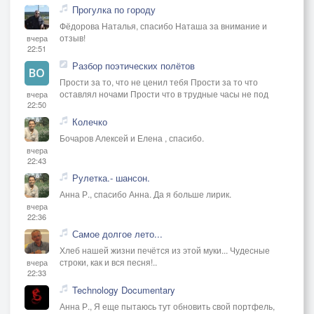
Прогулка по городу
Фёдорова Наталья, спасибо Наташа за внимание и
отзыв!
вчера
22:51
Разбор поэтических полётов
Прости за то, что не ценил тебя Прости за то что
оставлял ночами Прости что в трудные часы не под
вчера
22:50
Колечко
Бочаров Алексей и Елена , спасибо.
вчера
22:43
Рулетка.- шансон.
Анна Р., спасибо Анна. Да я больше лирик.
вчера
22:36
Самое долгое лето...
Хлеб нашей жизни печётся из этой муки... Чудесные
строки, как и вся песня!..
вчера
22:33
Technology Documentary
Анна Р., Я еще пытаюсь тут обновить свой портфель,