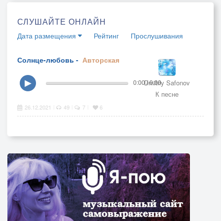
СЛУШАЙТЕ ОНЛАЙН
Дата размещения
Рейтинг
Прослушивания
Солнце-любовь -
Авторская
Dmitriy Safonov
▶
0:00 / 0:00
К песне
26.12.2021
49
7
6
|
|
|