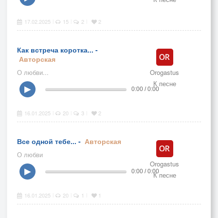
17.02.2025
15
2
2
|
|
|
Как встреча коротка... -
Авторская
О любви...
Orogastus
К песне
▶
0:00 / 0:00
16.01.2025
20
3
2
|
|
|
Все одной тебе... -
Авторская
О любви
Orogastus
▶
0:00 / 0:00
К песне
16.01.2025
20
1
1
|
|
|