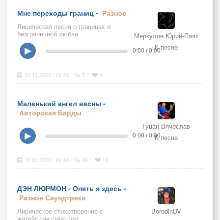
Мне переходы границ -
Разное
Лирическая песня о границах и
безграничной любви
Меркулов Юрий-Паэт
К песне
▶
0:00 / 0:00
30.11.2023
29
5
4
|
|
|
Маленький ангел весны -
Авторская
Барды
Гуцан Вячеслав
▶
0:00 / 0:00
К песне
12.02.2023
64
26
10
|
|
|
ДЭН ЛЮРМОН - Опять я здесь -
Разное
Саундтреки
Лирическое стихотворение с
BorodinDV
житейским смыслом...