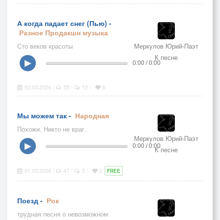
А когда падает снег (Пью) -
Разное
Продакшн музыка
Сто веков красоты
Меркулов Юрий-Паэт
К песне
▶
0:00 / 0:00
02.03.2024
55
12
6
|
|
|
Мы можем так -
Народная
Похожи. Никто не враг.
Меркулов Юрий-Паэт
▶
0:00 / 0:00
К песне
01.03.2024
47
5
2
|
|
|
FREE
Поезд -
Рок
трудная песня о невозможном