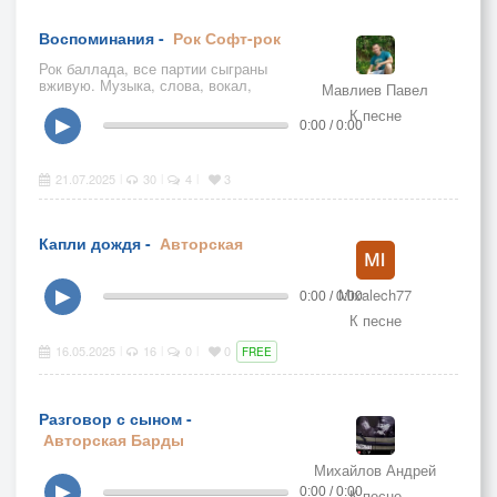
Воспоминания -
Рок
Софт-рок
Рок баллада, все партии сыграны
вживую. Музыка, слова, вокал,
Мавлиев Павел
гитара, бас - Павел Мавлиев. Июль
К песне
2025 года.
▶
0:00 / 0:00
21.07.2025
30
4
3
|
|
|
Капли дождя -
Авторская
Mixalech77
▶
0:00 / 0:00
К песне
16.05.2025
16
0
0
|
|
|
FREE
Разговор с сыном -
Авторская
Барды
Михайлов Андрей
▶
0:00 / 0:00
К песне