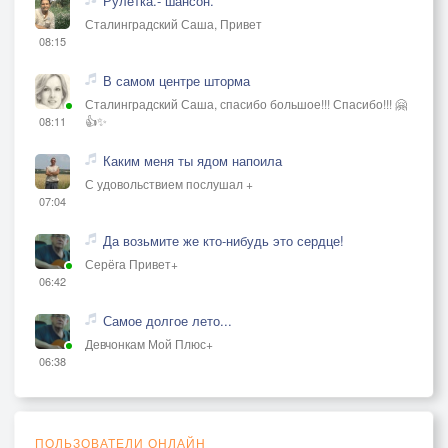
Рулетка.- шансон.
Сталинградский Саша, Привет
08:15
В самом центре шторма
Сталинградский Саша, спасибо большое!!! Спасибо!!! 🤗
👍✨
08:11
Каким меня ты ядом напоила
С удовольствием послушал +
07:04
Да возьмите же кто-нибудь это сердце!
Серёга Привет+
06:42
Самое долгое лето...
Девчонкам Мой Плюс+
06:38
ПОЛЬЗОВАТЕЛИ ОНЛАЙН