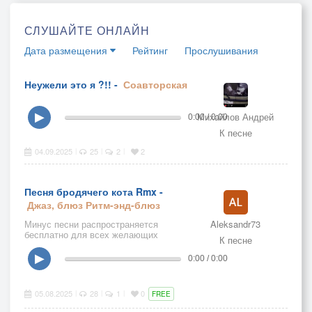
СЛУШАЙТЕ ОНЛАЙН
Дата размещения
Рейтинг
Прослушивания
Неужели это я ?!! -
Соавторская
Михайлов Андрей
▶
0:00 / 0:00
К песне
04.09.2025
25
2
2
|
|
|
Песня бродячего кота Rmx -
Джаз, блюз
Ритм-энд-блюз
Минус песни распространяется
Aleksandr73
бесплатно для всех желающих
К песне
▶
0:00 / 0:00
05.08.2025
28
1
0
|
|
|
FREE