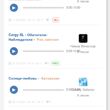
К песне
▶
0:00 / 0:00
11.08.2022
18
0
1
|
|
|
18+
Corgy SL - Обитатели-
Наблюдатели -
Рэп, хип-хоп
Чижов Вячеслав
▶
0:00 / 0:00
К песне
31.05.2022
6
0
0
|
|
|
FREE
Солнце-любовь -
Авторская
Dmitriy Safonov
▶
0:00 / 0:00
К песне
26.12.2021
49
7
6
|
|
|