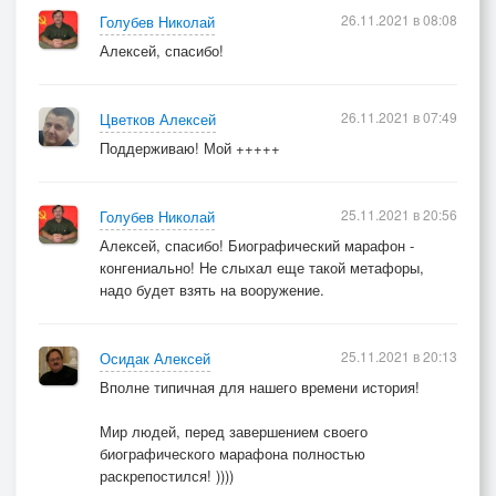
Кстати, можно на моей территории,
26.11.2021 в 08:08
Голубев Николай
Брак наш с Аллой, слава богу, бездетный.
Алексей, спасибо!
Обожает не своих мужиков она,
Гарантирую успешность дебюта,
26.11.2021 в 07:49
Цветков Алексей
И орально, и анально подкована,
Поддерживаю! Мой +++++
За плечами всё же два института!
Тут я начал понимать подноготную
25.11.2021 в 20:56
Голубев Николай
Фразы ленинской на тему «учиться»,
Алексей, спасибо! Биографический марафон -
Еле сдерживая ярость животную,
конгениально! Не слыхал еще такой метафоры,
надо будет взять на вооружение.
Не подав руки хотел удалиться,
Но из Эдика попёрло такое вдруг
Про взаимный межсемейный квартетик!
25.11.2021 в 20:13
Осидак Алексей
Нет, на зоне б стопроцентно пошёл на круг
Вполне типичная для нашего времени история!
Извращенный этот интеллигентик.
Мир людей, перед завершением своего
биографического марафона полностью
Говорил он, подбочась как на лекции:
раскрепостился! ))))
- Враз излечим мы твои «полшестого»,