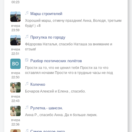
00:23
Марш строителей
Хороший марш, отмечу праздник! Анна, Володя, третьим
буду! ) +8
вчера
23:59
Прогулка по городу
Фёдорова Наталья, спасибо Наташа за внимание и
отзыв!
вчера
22:51
Разбор поэтических полётов
Прости за то, что не ценил тебя Прости за то что
оставлял ночами Прости что в трудные часы не под
вчера
22:50
Колечко
Бочаров Алексей и Елена , спасибо.
вчера
22:43
Рулетка.- шансон.
Анна Р., спасибо Анна. Да я больше лирик.
вчера
22:36
Самое долгое лето...