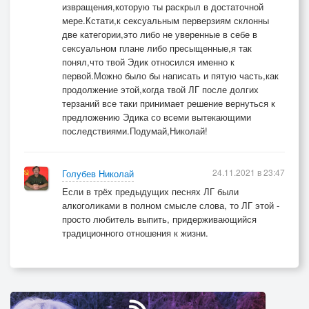
извращения,которую ты раскрыл в достаточной
Для разрядки бытовой напряжённости
мере.Кстати,к сексуальным перверзиям склонны
Собутыльниками, а не друзьями.
две категории,это либо не уверенные в себе в
На прощанье съездил по переносице:
сексуальном плане либо пресыщенные,я так
понял,что твой Эдик относился именно к
- Занимайся лучше самбо и боксом!
первой.Можно было бы написать и пятую часть,как
Передай привет своей вафлеглотице
продолжение этой,когда твой ЛГ после долгих
От классического от ортодокса!
терзаний все таки принимает решение вернуться к
предложению Эдика со всеми вытекающими
последствиями.Подумай,Николай!
24.11.2021 в 23:47
Голубев Николай
Если в трёх предыдущих песнях ЛГ были
алкоголиками в полном смысле слова, то ЛГ этой -
просто любитель выпить, придерживающийся
традиционного отношения к жизни.