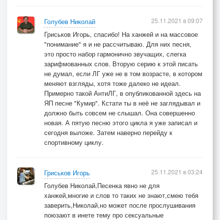
Моногамия - враг злейший эрекции,
Ну а свинг – культурной жизни основа.
25.11.2021 в 09:07
Голубев Николай
Любит Аллочка моя порку плёткою,
Гриськов Игорь, спасибо! На ханжей и на массовое
"понимание" я и не рассчитываю. Для них песня,
Так же как при позе "всадница" клизму,
это просто набор гармонично звучащих, слегка
Я ж берусь твою коровушку влёгкую
зарифмованных слов. Вторую серию к этой писать
Обучить с минетом кунигулизму.
не думал, если ЛГ уже не в том возрасте, в котором
меняют взгляды, хотя тоже далеко не идеал.
Примерно такой АнтиЛГ, в опубликованной здесь на
- Ах ты падла! Да она уже в климаксе
ЯП песне "Кумир". Кстати ты в неё не заглядывал и
И к тому же будет бабушкой скоро!
должно быть совсем не слышал. Она совершенно
В буйном гневе на развратника ринулся,
новая. А пятую песню этого цикла я уже записал и
Словно бык испанский на матадора.
сегодня выложе. Затем наверно перейду к
спортивному циклу.
Не владел собой в тот миг, скажем прямо, я,
От души пинал в живот и по яйцам,
Очень может быть, отбил это самое,
25.11.2021 в 03:24
Гриськов Игорь
Ну и ладно, пусть работает пальцем.
Голубев Николай,Песенка явно не для
ханжей,многие и слов то таких не знают,смею тебя
Без сексвайфов и нетрадиционности
заверить,Николай,но может после прослушивания
поюзают в инете тему про сексуальные
Обойдёмся мы с супругою сами