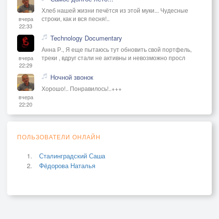
Хлеб нашей жизни печётся из этой муки... Чудесные
строки, как и вся песня!..
вчера
22:33
Technology Documentary
Анна Р., Я еще пытаюсь тут обновить свой портфель,
треки , вдруг стали не активны и невозможно просл
вчера
22:29
Ночной звонок
Хорошо!.. Понравилось!..+++
вчера
22:20
ПОЛЬЗОВАТЕЛИ ОНЛАЙН
Сталинградский Саша
Фёдорова Наталья