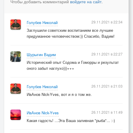
Чтобы добавить комментарий
войдите на сайт
.
Как собачусь по утрам с благоверною,
Как кручусь, чтоб остальных быть не хуже.
В ВУЗе сын, евроремонт, свадьба дочери,
29.11.2021 в 22:34
Голубев Николай
Из кредитов пятый год не вылажу,
Заглушили советским воспитанием все лучшее
Взвыть охота на луну, прямо мочи нет,
придуманное человечеством:)) Спасибо, Вадим!
Только радость, если с корешом вмажу.
29.11.2021 в 22:27
Шурыгин Вадим
Тут приятеля глаза стали строгие,
Исторический опыт Содома и Гоморры и результат
Словно с дочерью застал в виде голом:
оного забыт наглухо)))+++
- Ты совсем, видать, профан в сексологии,
Так нельзя себя вести с женским полом!
С алкашами водку пить воскресеньями –
26.11.2021 в 21:03
Голубев Николай
В ящик путь, а не самовыраженье…
ИвАнов Nick-Yves, вот и я о том же.
А давай с тобой подружимся семьями
Для культурного времяпровожденья!
26.11.2021 в 11:49
ИвАнов Nick-Yves
Какая гадость! ...Эта Ваша заливная "рыба"... :-)
Одноклеточной удел инфузории –
Механический интим трафаретный.