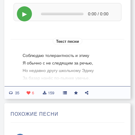
▶
0:00 / 0:00
Текст песни
Соблюдаю толерантность и этику
Я обычно с не следящим за речью,
Но недавно другу школьному Эдику
За базар нанёс по-пьянке увечье.
Четверть века не встречались наверное
35
И на улице столкнулись случайно…
6
159
Был создание он в школе примерное,
Эрудированный необычайно.
ПОХОЖИЕ ПЕСНИ
Для обоих вариантов контрольные
Выполнял за пол-урока каких-то…