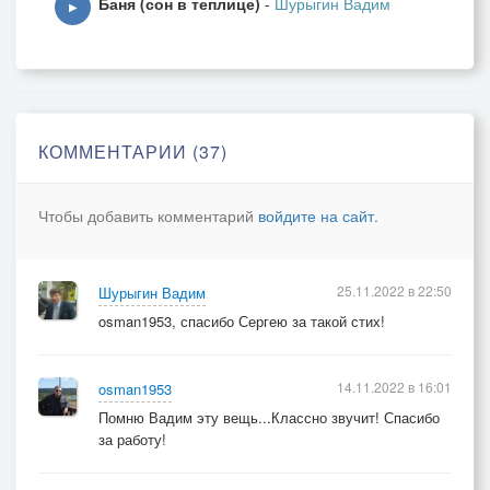
Баня (сон в теплице)
-
Шурыгин Вадим
Ты на пули ничуть не скупился.
▶
Ни фатум, ни ран свербёж,
Не снимут с юдоли вето -
Чем дольше ты к Башне идёшь,
Тем дальше душа от света.
КОММЕНТАРИИ (37)
Чтобы добавить комментарий
войдите на сайт
.
25.11.2022 в 22:50
Шурыгин Вадим
osman1953, спасибо Сергею за такой стих!
14.11.2022 в 16:01
osman1953
Помню Вадим эту вещь...Классно звучит! Спасибо
за работу!