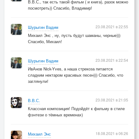
В.В.С., так есть такой фильм ( и книга), разок можно
посмотреть)) Спасибо, Владимир!
23.08.2021 в 22:55
Шурыгин Вадим
Михаил Энс , ну, пусть будут шаманы, черные)))
Спасибо, Михаил!
23.08.2021 в 22:54
Шурыгин Вадим
ИвАнов Nick-Yves, а наша стрекоза питается
сладким нектаром красивых песен))) Спасибо, что
заглянули!
23.08.2021 в 21:05
В.В.С.
Классная композиция! Подойдёт к фильму в стиле
фэнтези о тёмных временах)
18.08.2021 в 06:26
Михаил Энс