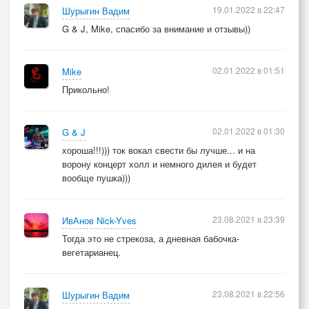
19.01.2022 в 22:47
Шурыгин Вадим
G & J, Mike, спасибо за внимание и отзывы))
02.01.2022 в 01:51
Mike
Прикольно!
02.01.2022 в 01:30
G & J
хороша!!!))) ток вокал свести бы лучше... и на
ворону концерт холл и немного дилея и будет
вообще пушка)))
23.08.2021 в 23:39
ИвАнов Nick-Yves
Тогда это не стрекоза, а дневная бабочка-
вегетарианец.
23.08.2021 в 22:56
Шурыгин Вадим