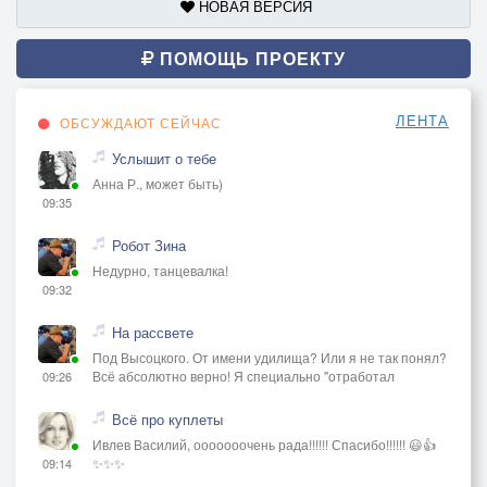
НОВАЯ ВЕРСИЯ
ПОМОЩЬ ПРОЕКТУ
ЛЕНТА
ОБСУЖДАЮТ СЕЙЧАС
Услышит о тебе
Анна Р., может быть)
09:35
Робот Зина
Недурно, танцевалка!
09:32
На рассвете
Под Высоцкого. От имени удилища? Или я не так понял?
Всё абсолютно верно! Я специально "отработал
09:26
Всё про куплеты
Ивлев Василий, ооооооочень рада!!!!!! Спасибо!!!!!! 😃👍
✨✨✨
09:14