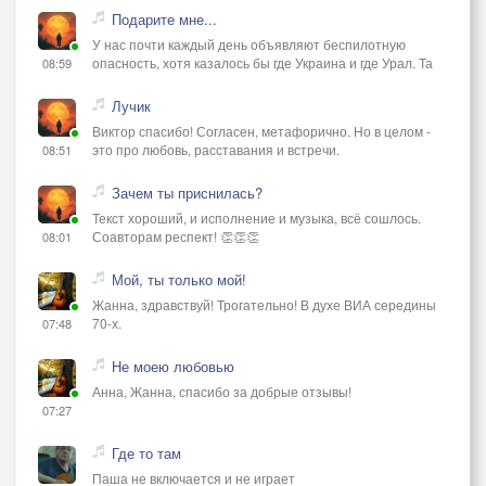
Подарите мне...
У нас почти каждый день объявляют беспилотную
опасность, хотя казалось бы где Украина и где Урал. Та
08:59
Лучик
Виктор спасибо! Согласен, метафорично. Но в целом -
это про любовь, расставания и встречи.
08:51
Зачем ты приснилась?
Текст хороший, и исполнение и музыка, всё сошлось.
Соавторам респект! 👏👏👏
08:01
Мой, ты только мой!
Жанна, здравствуй! Трогательно! В духе ВИА середины
70-х.
07:48
Не моею любовью
Анна, Жанна, спасибо за добрые отзывы!
07:27
Где то там
Паша не включается и не играет