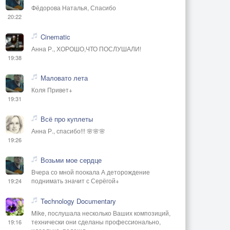
Фёдорова Наталья, Спасибо
20:22
Cinematic
Анна Р., ХОРОШО,ЧТО ПОСЛУШАЛИ!
19:38
Маловато лета
Коля Привет+
19:31
Всё про куплеты
Анна Р., спасибо!!! 🌸🌸🌸
19:26
Возьми мое сердце
Вчера со мной поокала А деторождение
поднимать значит с Серёгой+
19:24
Technology Documentary
Mike, послушала несколько Ваших композиций,
технически они сделаны профессионально,
19:16