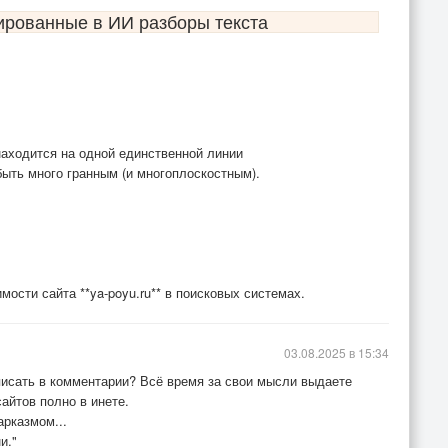
ированные в ИИ разборы текста
находится на одной единственной линии
 быть много гранным (и многоплоскостным).
ости сайта **ya-poyu.ru** в поисковых системах.
03.08.2025 в 15:34
аписать в комментарии? Всё время за свои мысли выдаете
айтов полно в инете.
арказмом...
и."