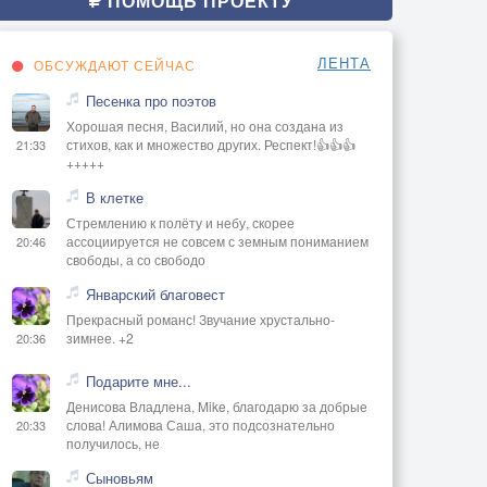
ПОМОЩЬ ПРОЕКТУ
ЛЕНТА
ОБСУЖДАЮТ СЕЙЧАС
Песенка про поэтов
Хорошая песня, Василий, но она создана из
стихов, как и множество других. Респект!👍👍👍
21:33
+++++
В клетке
Стремлению к полёту и небу, скорее
ассоциируется не совсем с земным пониманием
20:46
свободы, а со свободо
Январский благовест
Прекрасный романс! Звучание хрустально-
зимнее. +2
20:36
Подарите мне...
Денисова Владлена, Mike, благодарю за добрые
слова! Алимова Саша, это подсознательно
20:33
получилось, не
Сыновьям