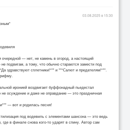
03.08.2025 в 15:30
азным"
водевиля
 очередной — нет, не камень в огород, а настоящий
 не подвигам, а тому, что обычно стараются замести под
*"Да здравствуют сплетники!"** и **"Салют и предателям!"**.
 рифму.
кальной иронией воздвигает буффонадный пьедестал
о не осуждение и даже не оправдание — это праздничная
"** — вот и родилась песня!
стилизация под водевиль с элементами шансона — это ведь
, где в финале снова кого-то ударят в спину. Автор сам