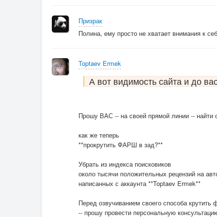
Chorus2
Нам часто твердили, что всем по поступкам и
Призрак
Но в жизни не так, и не каждый заплатит по с
Полина, ему просто не хватает внимания к себ
Дантес, например, мирно дожил безбедную с
С тех пор двести лет на поэтов открыта охота
Toptaev Ermek
Outro.
А вот видимость сайта и до ва
Прошу ВАС -- на своей прямой линии -- найти 
как же теперь
**прокрутить ФАРШ в зад?**
Убрать из индекса поисковиков
около тысячи положительных рецензий на ав
написанных с аккаунта **Toptaev Ermek**
Перед озвучиванием своего способа крутить 
-- прошу провести персональную консультац