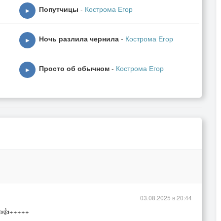
Попутчицы
-
Кострома Егор
▶
Ночь разлила чернила
-
Кострома Егор
во!".
▶
ям.
Просто об обычном
-
Кострома Егор
▶
альери!
.
сути:
03.08.2025 в 20:44
нит.
👍👍+++++