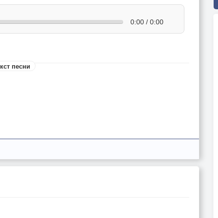
0:00 / 0:00
кст песни
 их лира!
.
а,
 ли.