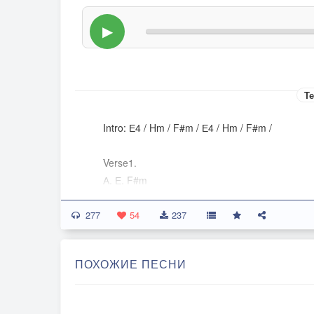
▶
Те
Intro: Е4 / Hm / F#m / Е4 / Hm / F#m /
Verse1.
А. Е. F#m
Да здравствуют сплетники! Пусть не умолкнет
277
D. E. F#m
54
237
Больную фантазию люди ж не зря напрягали
А. Е. F#m
ПОХОЖИЕ ПЕСНИ
Мы были б тенями в углах черно-белого мир
Е4. Hm. F#m
теперь в популярности звёздам уступим едва