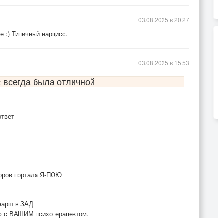
 кара.
03.08.2025 в 20:27
чету.
е :) Типичный нарцисс.
тарость,
.
03.08.2025 в 15:53
с всегда была отличной
ответ
торов портала Я-ПОЮ
фарш в ЗАД
ию с ВАШИМ психотерапевтом.