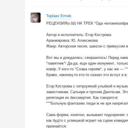
Toptaev Ermek
РЕЦЕНЗИЯ(v.02) НА ТРЕК "Ода человекообр
Автор и исполнитель: Егор Кострома
Аранжировка: Ю. Алексикова
Жанр: Авторская песня, шансон с привкусом 
Вот мы и дождались: свершилось! Перед нами
*памятник*! Да-да, еще один монумент, только
ковёр. У кого-то "Слава героям", у нас же — *
Браво, наконец-то кто-то сказал это вслух и в
Егор Кострома с хитроумной улыбкой и музы
завистникам, Сальери и прочим Дантесам. Эт
репетиция их бессмертия. Как говорится:
**"Больную фантазию люди ж не зря напрягали
Сама форма, конечно, вызывает подозрение: 
как будто с усмешкой играет на сцене комедия
признаётся: