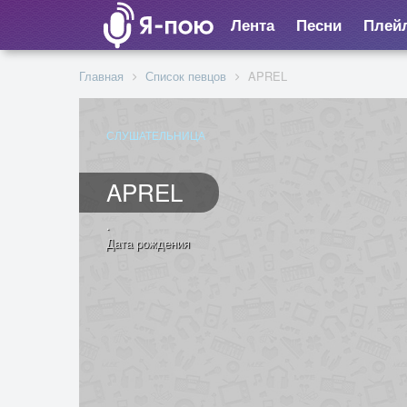
Лента
Песни
Плей
Главная
Список певцов
APREL
СЛУШАТЕЛЬНИЦА
APREL
.
Дата рождения