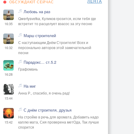
ЛЕНТА
ОБСУЖДАЮТ СЕЙЧАС
Любовь на раз
Qwertysvetka, Куликов грозится, если тебя где
встретит то расцелует взасос за эту песню
16:35
Марш строителей
С наступающим Днём Строителя! Всех и
персонально авторов этой замечательной
16:32
песни
Парадокс... ст.5.2
Графомань
16:28
На миг
Анна Р., спасибо, я очень рад!
15:44
С днём строителя, друзья
На стройке в речь для аромата, Добавить надо
каплю мата, Сия проверена метОда, Так лучше
15:42
спорится