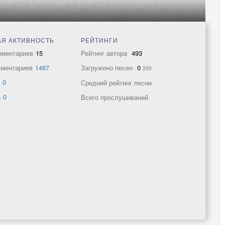
Я АКТИВНОСТЬ
РЕЙТИНГИ
мментариев
15
Рейтинг автора
493
мментариев
1467
Загружено песен
0
200
в
0
Средний рейтинг песни
а
0
Всего прослушиваний