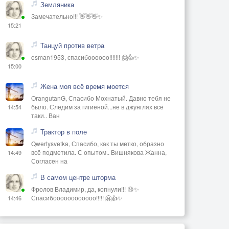
Земляника
Замечательно!!! 👋👋👋✨
15:21
Танцуй против ветра
osman1953, спасибоооооо!!!!!!! 🤗👍✨
15:00
Жена моя всё время моется
OrangutanG, Спасибо Мохнатый. Давно тебя не
было. Следим за гигиеной...не в джунглях всё
14:54
таки.. Ван
Трактор в поле
Qwertysvetka, Спасибо, как ты метко, образно
всё подметила. С опытом.. Вишнякова Жанна,
14:49
Согласен на
В самом центре шторма
Фролов Владимир, да, копнули!!! 😃✨
Спасибоооооооооооо!!!!! 🤗👍✨
14:46