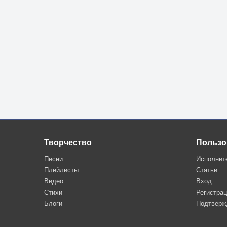
Творчество
Пользо
Песни
Исполнит
Плейлисты
Статьи
Видео
Вход
Стихи
Регистра
Блоги
Подтверж