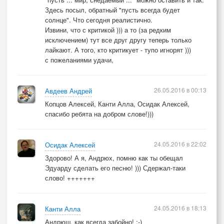
Здесь посыл, обратный "пусть всегда будет
солнце". Что сегодня реалистично.
Извини, что с критикой ))) а то (за редким
исключением) тут все друг другу теперь только
лайкают. А того, кто критикует - тупо игнорят )))
с пожеланиями удачи,
26.05.2016 в 00:13
Авдеев Андрей
Копцов Алексей, Канти Алла, Осидак Алексей,
спасибо ребята на добром слове!)))
24.05.2016 в 22:02
Осидак Алексей
Здорово! А я, Андрюх, помню как ты обещал
Эдуарду сделать его песню! ))) Сдержал-таки
слово! +++++++
24.05.2016 в 18:13
Канти Алла
Андрюш, как всегда забойно! ;-)