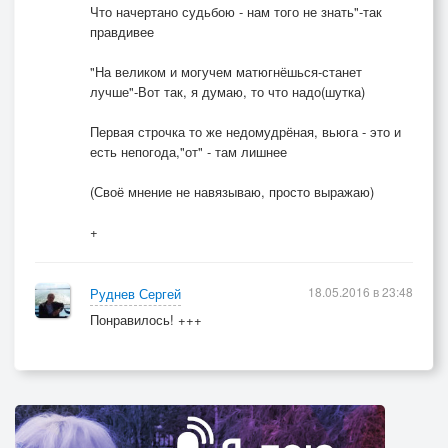
Что начертано судьбою - нам того не знать"-так
правдивее
"На великом и могучем матюгнёшься-станет
лучше"-Вот так, я думаю, то что надо(шутка)
Первая строчка то же недомудрёная, вьюга - это и
есть непогода,"от" - там лишнее
(Своё мнение не навязываю, просто выражаю)
+
18.05.2016 в 23:48
Руднев Сергей
Понравилось! +++