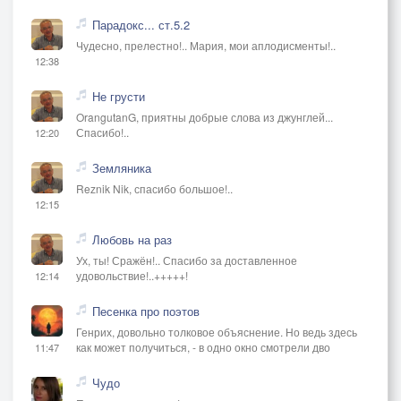
Парадокс... ст.5.2
Чудесно, прелестно!.. Мария, мои аплодисменты!..
12:38
Не грусти
OrangutanG, приятны добрые слова из джунглей...
Спасибо!..
12:20
Земляника
Reznik Nik, спасибо большое!..
12:15
Любовь на раз
Ух, ты! Сражён!.. Спасибо за доставленное
удовольствие!..+++++!
12:14
Песенка про поэтов
Генрих, довольно толковое объяснение. Но ведь здесь
как может получиться, - в одно окно смотрели дво
11:47
Чудо