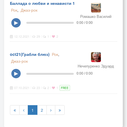
Баллада о любви и ненависти 1
Рок
,
Джаз-рок
Ромашко Василий
▶
0:00 / 0:00
12.12.2021
29
1
2
|
|
|
oct21(Грабли блюз)
Рок
,
Джаз-рок
Нечепуренко Эдуард
▶
0:00 / 0:00
07.10.2021
23
2
1
|
|
|
FREE
1
2