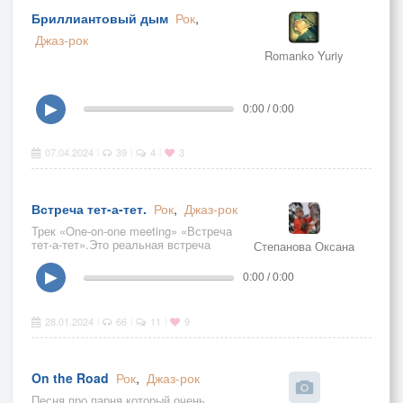
Бриллиантовый дым
Рок
,
Джаз-рок
Romanko Yuriy
Инструментал из альбома
"Эфемерность" 2021 года.
▶
0:00 / 0:00
Послушать альбом полностью и
скачать можно здесь:
https://zvonko.link/13CDBE0
07.04.2024
39
4
3
|
|
|
Встреча тет-а-тет.
Рок
,
Джаз-рок
Трек «One-on-one meeting» «Встреча
тет-а-тет».Это реальная встреча
Степанова Оксана
двух людей в большом городе,
встреча после долгой разлуки,
▶
0:00 / 0:00
искра, вспыхнувшая с новой силой!
Ведь этот город хранит нашу тайну,
город
28.01.2024
66
11
9
|
|
|
On the Road
Рок
,
Джаз-рок
Песня про парня который очень