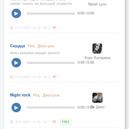
любит гонять на большой скорости
Natali Lyon
▶
0:00 / 0:00
10.07.2023
32
2
1
|
|
|
Сердце
Рок
,
Джаз-рок
блюз рокджаз рокарт рокпоп
Корс Катерина
▶
0:00 / 0:00
17.04.2023
35
0
2
|
|
|
Night rock
Рок
,
Джаз-рок
Ле Дино
▶
0:00 / 0:00
18.01.2023
22
1
1
|
|
|
FREE