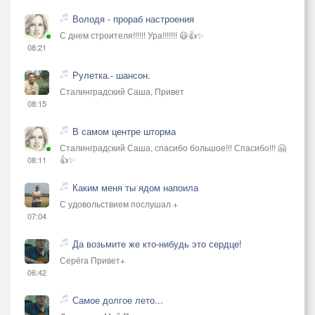
Володя - прораб настроения
С днем строителя!!!!!! Ура!!!!!!! 😃👍✨
08:21
Рулетка.- шансон.
Сталинградский Саша, Привет
08:15
В самом центре шторма
Сталинградский Саша, спасибо большое!!! Спасибо!!! 🤗
👍✨
08:11
Каким меня ты ядом напоила
С удовольствием послушал +
07:04
Да возьмите же кто-нибудь это сердце!
Серёга Привет+
06:42
Самое долгое лето...