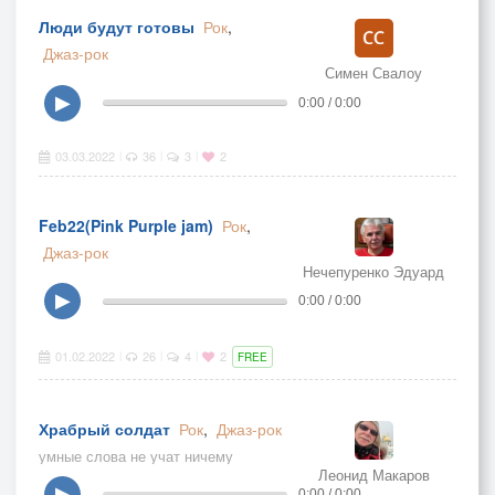
Люди будут готовы
Рок
,
Джаз-рок
Симен Свалоу
▶
0:00 / 0:00
03.03.2022
36
3
2
|
|
|
Feb22(Pink Purple jam)
Рок
,
Джаз-рок
Нечепуренко Эдуард
▶
0:00 / 0:00
01.02.2022
26
4
2
|
|
|
FREE
Храбрый солдат
Рок
,
Джаз-рок
умные слова не учат ничему
Леонид Макаров
▶
0:00 / 0:00