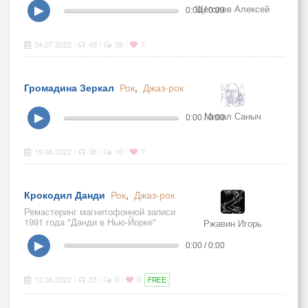
Щёголев Алексей
▶
0:00 / 0:00
04.07.2022
48
26
7
|
|
|
Громадина Зеркал
Рок
,
Джаз-рок
Михал Саныч
▶
0:00 / 0:00
19.06.2022
36
10
7
|
|
|
Крокодил Данди
Рок
,
Джаз-рок
Ремастеринг магнитофонной записи
1991 года "Данди в Нью-Йорке"
Ржавин Игорь
▶
0:00 / 0:00
12.06.2022
55
0
0
|
|
|
FREE