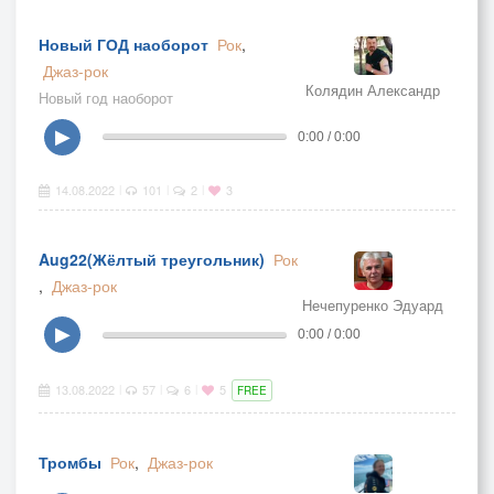
Новый ГОД наоборот
Рок
,
Джаз-рок
Колядин Александр
Новый год наоборот
▶
0:00 / 0:00
14.08.2022
101
2
3
|
|
|
Aug22(Жёлтый треугольник)
Рок
,
Джаз-рок
Нечепуренко Эдуард
▶
0:00 / 0:00
13.08.2022
57
6
5
|
|
|
FREE
Тромбы
Рок
,
Джаз-рок