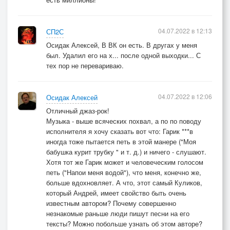
04.07.2022 в 12:13
СП2С
Осидак Алексей, В ВК он есть. В другах у меня
был. Удалил его на х... после одной выходки... С
тех пор не перевариваю.
04.07.2022 в 12:06
Осидак Алексей
Отличный джаз-рок!
Музыка - выше всяческих похвал, а по по поводу
исполнителя я хочу сказать вот что: Гарик ***в
иногда тоже пытается петь в этой манере ("Моя
бабушка курит трубку " и т. д.) и ничего - слушают.
Хотя тот же Гарик может и человеческим голосом
петь ("Напои меня водой"), что меня, конечно же,
больше вдохновляет. А что, этот самый Куликов,
который Андрей, имеет свойство быть очень
известным автором? Почему совершенно
незнакомые раньше люди пишут песни на его
тексты? Можно побольше узнать об этом авторе?