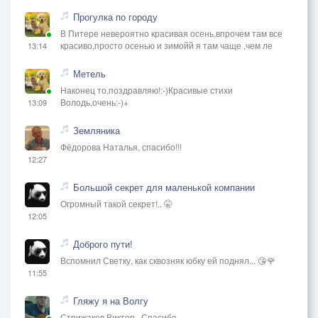
Прогулка по городу
В Питере невероятно красивая осень,впрочем там все
красиво,просто осенью и зимойй я там чаще ,чем ле
13:14
Метель
Наконец то,поздравляю!:-)Красивые стихи
Володь,очень:-)+
13:09
Земляника
Фёдорова Наталья, спасибо!!!
12:27
Большой секрет для маленькой компании
Огромный такой секрет!.. 🤫
12:05
Доброго пути!
Вспомнил Светку, как сквозняк юбку ей поднял... 😘🌹
11:55
Гляжу я на Волгу
Стрижаков Виктор , Спасибо