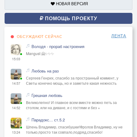
НОВАЯ ВЕРСИЯ
ПОМОЩЬ ПРОЕКТУ
ЛЕНТА
ОБСУЖДАЮТ СЕЙЧАС
Володя - прораб настроения
Mangust 🤗✨✨✨
15:03
Любовь на раз
Сергеев Генрих, спасибо за пространный коммент, у
Светы конечно мощь, но и заметьте какая нежность
14:57
Грешная любовь
Великолепно! И главное всем вместе можно петь за
столом, или на диване, и с гостями и без +
14:52
Парадокс... ст.5.2
Шпень Владимир, спасибушки!Фролов Владимир, ну не
только,просто так совпало,подряд,спасибо!
13:24