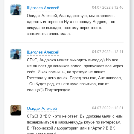
04.07.2022 в 12:46
Щёголев Алексей
Осидак Алексей, благодарствую, мы старались
сделать интересно) Ну а по поводу Андрея, - он
никуда не выходит, поэтому вероятность
знакомства очень мала.
04.07.2022 в 12:41
Щёголев Алексей
СП2С, Андрюха может выходить выходку) Но все
же он поэт до кончиков волос, пропускает все через
себя. И как помнишь, на трезвую не пишет.
Гостевал у него денёк. Перед тем как, Ант написал,
- Он будет рад, от него куча позитива, как от
солнца")) Подтверждаю.
04.07.2022 в 12:21
Осидак Алексей
СП2С! В "ВК" - это не ответ. Вы должны были с ним
познакомиться в каком-нибудь клубе по интересам.
В "Творческой лаборатории" или в "Арте"? В ВК
есть миллионы!