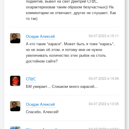
подметив, вывел на свет Дмитрий СП2С,
охарактеризовав таким образом безучастных)) На
комментарии не отвечают, других не слушают. Как
то так)
04.07.2022 в 15:11
Осидак Алексей
А кто такие "караси". Может быть я тоже "карась",
но не знаю об этом, и потому мне не нужно
увеличивать количество этих рыбок на столь
достойном сайте?
04.07.2022 в 14:06
СП2С
БМ умирает... Слишком много карасей...
04.07.2022 в 13:05
Осидак Алексей
Спасибо, Алексей!
04.07.2022 в 12:54