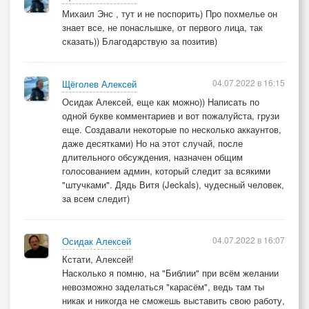
Михаил Энс , тут и не поспорить) Про похмелье он
знает все, не понаслышке, от первого лица, так
сказать)) Благодарствую за позитив)
04.07.2022 в 16:15
Щёголев Алексей
Осидак Алексей, еще как можно)) Написать по
одной букве комментариев и вот пожалуйста, грузи
еще. Создавали некоторые по несколько аккаунтов,
даже десятками) Но на этот случай, после
длительного обсуждения, назначен общим
голосованием админ, который следит за всякими
"штучками". Дядь Витя (Jeckals), чудесный человек,
за всем следит)
04.07.2022 в 16:07
Осидак Алексей
Кстати, Алексей!
Насколько я помню, на "Библии" при всём желании
невозможно заделаться "карасём", ведь там ты
никак и никогда не сможешь выставить свою работу,