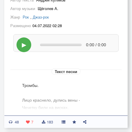
Автор музыки
Щёголев А.
Жанр
Рок
,
Джаз-рок
Размещено
04.07.2022 02:28
▶
0:00 / 0:00
Текст песни
Тромбы.
Лицо краснело, дулись вены -
Чечетку били на висках.
Гуляли тромбы по системе,
48
Не знали тромбы где упасть.
7
183