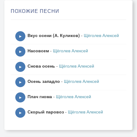
Кидало их к сердечной мышце,
ПОХОЖИЕ ПЕСНИ
Швыряло их в похмельный мозг.
Тонули тромбы в чистом спирте.
И бились о стекло зрачков.
Вкус осени (А. Куликов)
-
Щёголев Алексей
▶
Слипались тромбы, разбегались,
Насовсем
-
Щёголев Алексей
Решали жизнь мою и смерть.
▶
По полной тромбы отрывались.
Снова осень
-
Щёголев Алексей
Плясали тромбы там и здесь.
▶
Осень западло
-
Щёголев Алексей
▶
Плач гнома
-
Щёголев Алексей
▶
Скорый паровоз
-
Щёголев Алексей
▶