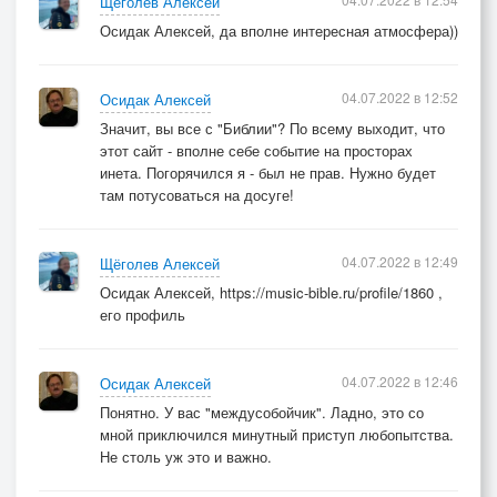
Щёголев Алексей
Осидак Алексей, да вполне интересная атмосфера))
04.07.2022 в 12:52
Осидак Алексей
Значит, вы все с "Библии"? По всему выходит, что
этот сайт - вполне себе событие на просторах
инета. Погорячился я - был не прав. Нужно будет
там потусоваться на досуге!
04.07.2022 в 12:49
Щёголев Алексей
Осидак Алексей, https://music-bible.ru/profile/1860 ,
его профиль
04.07.2022 в 12:46
Осидак Алексей
Понятно. У вас "междусобойчик". Ладно, это со
мной приключился минутный приступ любопытства.
Не столь уж это и важно.