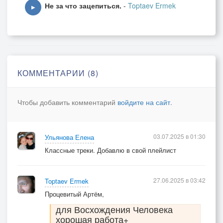
Не за что зацепиться.
-
Toptaev Ermek
▶
Вскоре стали по карманам
В раздевалке шарить быстро.
Младший стал бы наркоманом,
Если бы не дочь министра.
КОММЕНТАРИИ (8)
Повстречал себе на радость
Как-то парень эту даму,
Чтобы добавить комментарий
войдите на сайт
.
И проникла в сердце слабость —
Дальше продолжать не стану.
03.07.2025 в 01:30
Ульянова Елена
Старший был еще счастливей,
Классные треки. Добавлю в свой плейлист
По морям шагая вольно,
С песней ветра шаловливой
Жил беспечно и привольно.
27.06.2025 в 03:42
Toptaev Ermek
Процевитый Артём,
Только мать одна томилась
для Восхождения Человека
В ожидании прощения,
хорошая работа+