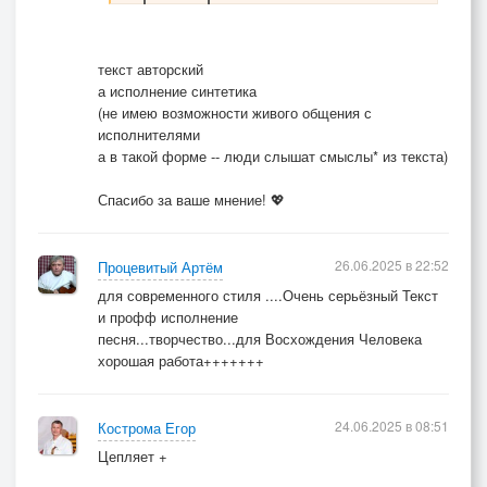
И молилась, и крестилась,
Да хранила угощение.
текст авторский
а исполнение синтетика
Но судьба ее злодейка
(не имею возможности живого общения с
Не спешила к ней с наградой,
исполнителями
Грела душу телогрейка —
а в такой форме -- люди слышат смыслы* из текста)
Что поделать, буду рада,
Спасибо за ваше мнение! 💖
Если хоть один сыночек
Мне подаст стакан водицы.
26.06.2025 в 22:52
Процевитый Артём
И писала между строчек,
для современного стиля ....Очень серьёзный Текст
Что своей семьей гордится.
и профф исполнение
песня...творчество...для Восхождения Человека
хорошая работа+++++++
Младший, приезжая часто,
Привозил подарки, деньги,
Обнимая очень страстно,
24.06.2025 в 08:51
Кострома Егор
Вешал цепи, вешал серьги.
Цепляет +