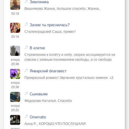
Земляника
Мы — заблудшие без звёзд...
Вишнякова Жанна, большое спасибо, Жанна..
00:18
Кто-то тонет в бокале, кто-то — в идеях,
Зачем ты приснилась?
Но и тех, и других поглощает система.
Сталинградский Саша, привет!
Мы кричим: "Это жизнь!" — но звучим обречённо,
00:16
Потому что не верим, что будет прощённым.
В клетке
Стремлению к полёту и небу, скорее ассоциируется не
Горе тем, кто шёл на запад,
совсем с земным пониманием свободы, а со свободо
вчера
И не верил в расцвет солнца.
20:46
Январский благовест
Сердце рвётся в тихом марше,
Прекрасный романс! Звучание хрустально-зимнее. +2
Но для Бога — мы все донца.
вчера
20:36
Каждый день — как экзамен, но без расписания,
Сыновьям
И ошибки — не стереть, не вернуть обещания.
Фёдорова Наталья, Спасибо
вчера
Дети смотрят — и повторят наш маршрут,
20:22
Если мы не вернёмся... хоть мысленно, в суть.
Cinematic
Анна Р., ХОРОШО,ЧТО ПОСЛУШАЛИ!
(О, заблудшие... вернитесь в свет...)
вчера