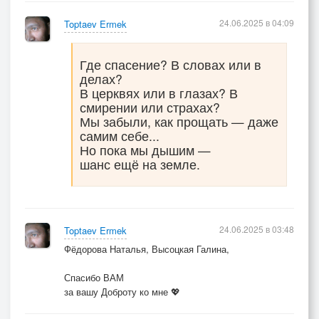
Мать о старшем убивалась —
24.06.2025 в 04:09
Toptaev Ermek
Как он, жив ли в этом мире?
Все сдержать слезу старалась,
Где спасение? В словах или в
Только пропасть была шире.
делах?
В церквях или в глазах? В
Горе нам, заблудшим душам,
смирении или страхах?
Что стремятся к покаянию.
Мы забыли, как прощать — даже
самим себе...
В небе, в море и на суше
Но пока мы дышим —
Все подвержены влиянию.
шанс ещё на земле.
Кто вином зальет обиду,
Кто добавит сигарету —
Не упустит Бог из виду,
24.06.2025 в 03:48
Toptaev Ermek
Всех Он призовет к ответу.
Фёдорова Наталья, Высоцкая Галина,
Спасибо ВАМ
Будут слезы, будет радость,
за вашу Доброту ко мне 💖
Не напрасно жизнь прожита.
Сердца маминого слабость