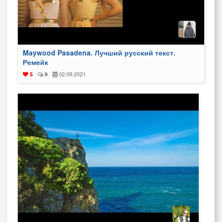
Maywood Pasadena. Лучший русский текст.
Ремейк
02.09.2021
5
|
9
|