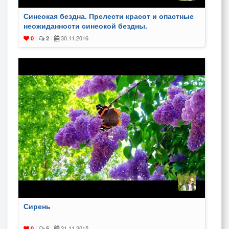
Синеокая бездна. Прелести красот и опастные
неожиданности синеокой бездны.
30.11.2016
0
|
2
|
Сирень
21.11.2015
0
|
5
|