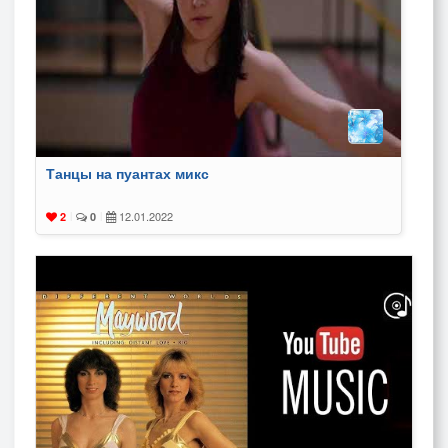
Танцы на пуантах микс
12.01.2022
2
|
0
|