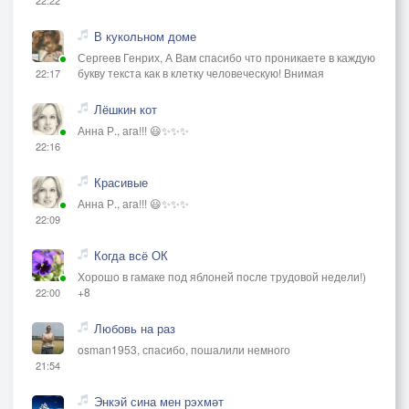
22:22
В кукольном доме
Сергеев Генрих, А Вам спасибо что проникаете в каждую
букву текста как в клетку человеческую! Внимая
22:17
Лёшкин кот
Анна Р., ага!!! 😃✨✨✨
22:16
Красивые
Анна Р., ага!!! 😃✨✨✨
22:09
Когда всё ОК
Хорошо в гамаке под яблоней после трудовой недели!)
+8
22:00
Любовь на раз
osman1953, спасибо, пошалили немного
21:54
Энкэй сина мен рэхмәт