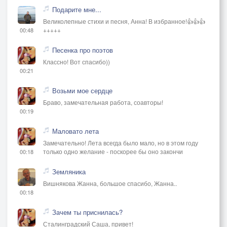
Подарите мне...
Великолепные стихи и песня, Анна! В избранное!👍👍👍
+++++
00:48
Песенка про поэтов
Классно! Вот спасибо))
00:21
Возьми мое сердце
Браво, замечательная работа, соавторы!
00:19
Маловато лета
Замечательно! Лета всегда было мало, но в этом году
только одно желание - поскорее бы оно закончи
00:18
Земляника
Вишнякова Жанна, большое спасибо, Жанна..
00:18
Зачем ты приснилась?
Сталинградский Саша, привет!