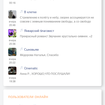
00:16
В клетке
Стремлению к полёту и небу, скорее ассоциируется не
совсем с земным пониманием свободы, а со свободо
вчера
20:46
Январский благовест
Прекрасный романс! Звучание хрустально-зимнее. +2
вчера
20:36
Сыновьям
Фёдорова Наталья, Спасибо
вчера
20:22
Cinematic
Анна Р., ХОРОШО,ЧТО ПОСЛУШАЛИ!
вчера
19:38
ПОЛЬЗОВАТЕЛИ ОНЛАЙН