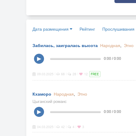
Дата размещения
Рейтинг
Прослушивания
Забилась, заигралась высота
Народная
,
Этно
▶
0:00 / 0:00
09.03.2025
68
28
12
|
|
|
FREE
Кхаморо
Народная
,
Этно
Цыганский романс
▶
0:00 / 0:00
04.03.2025
42
4
3
|
|
|