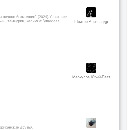
 вечное безмолвие" (2024).Участники
убны, тамбурин, калимба;Вячеслав
Шрикер Александр
Меркулов Юрий-Паэт
фриканские друзья.