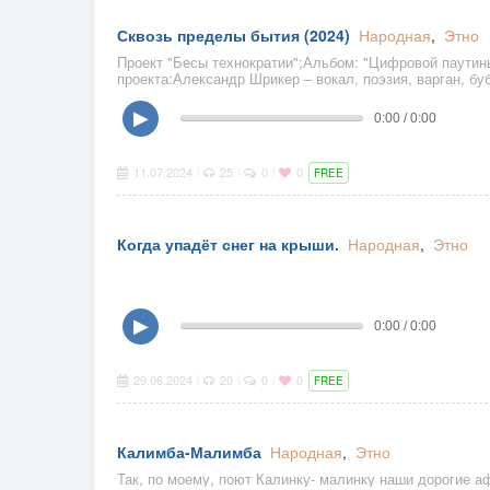
Сквозь пределы бытия (2024)
Народная
,
Этно
Проект "Бесы технократии";Альбом: "Цифровой паутины
проекта:Александр Шрикер – вокал, поэзия, варган, б
Назаренко – гитара, синтезато
▶
0:00 / 0:00
11.07.2024
25
0
0
|
|
|
FREE
Когда упадёт снег на крыши.
Народная
,
Этно
▶
0:00 / 0:00
29.06.2024
20
0
0
|
|
|
FREE
Калимба-Малимба
Народная
,
Этно
Так, по моему, поют Калинку- малинку наши дорогие а