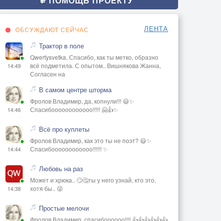
ПОМОЩЬ ПРОЕКТУ
ЛЕНТА
ОБСУЖДАЮТ СЕЙЧАС
Трактор в поле
Qwertysvetka, Спасибо, как ты метко, образно
всё подметила. С опытом.. Вишнякова Жанна,
14:49
Согласен на
В самом центре шторма
Фролов Владимир, да, копнули!!! 😃✨
Спасибоооооооооооо!!!!! 🤗👍✨
14:46
Всё про куплеты
Фролов Владимир, как это ты не поэт? 😃✨
Спасибоооооооооооо!!!!!! ✨
14:44
Любовь на раз
Может и хрюка.. 🙄🤔ты у него узнай, кто это,
хотя бы.. 😜
14:38
Простые мелочи
Фролов Владимир, спасибоооооо!!!! 👍👍👍👍👍👍