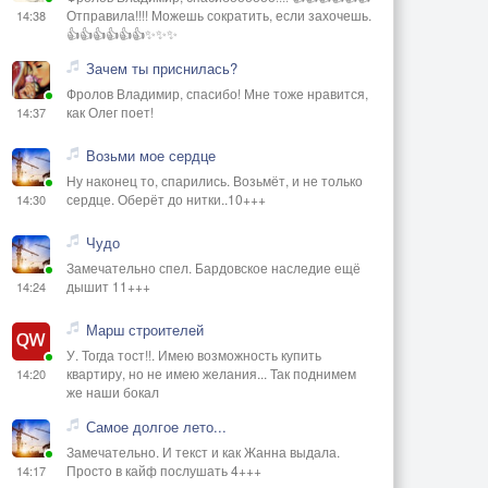
Отправила!!!! Можешь сократить, если захочешь.
14:38
👍👍👍👍👍👍✨✨✨
Зачем ты приснилась?
Фролов Владимир, спасибо! Мне тоже нравится,
как Олег поет!
14:37
Возьми мое сердце
Ну наконец то, спарились. Возьмёт, и не только
сердце. Оберёт до нитки..10+++
14:30
Чудо
Замечательно спел. Бардовское наследие ещё
дышит 11+++
14:24
Марш строителей
У. Тогда тост!!. Имею возможность купить
квартиру, но не имею желания... Так поднимем
14:20
же наши бокал
Самое долгое лето...
Замечательно. И текст и как Жанна выдала.
Просто в кайф послушать 4+++
14:17