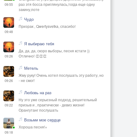
раз этя босса приглянулась,тогда еще одну
09:55
закину,поте
Чудо
Призрак , Qwertysvetka, спасибо!
09:48
Я выбираю тебя
Да, да, да, скоро выборы, песня кстати ))
Отлично! 👏👏👏
09:26
Метель
Жму руку! Очень хотел послушать эту работу, но
- не смог!
09:26
Любовь на раз
Ну это уже серьезный подход, решительный
призыв и , практически - девиз жизни!
09:22
Орангутанг послушать
Возьми мое сердце
Хороша песня!+
09:18