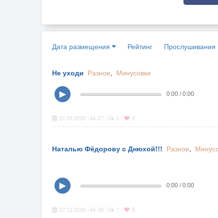
Дата размещения
Рейтинг
Прослушивания
Не уходи
Разное
,
Минусовки
▶
0:00 / 0:00
21.05.2025
27
0
0
|
|
|
Наталью Фёдорову с Днюхой!!!
Разное
,
Минус
▶
0:00 / 0:00
27.12.2024
38
7
5
|
|
|