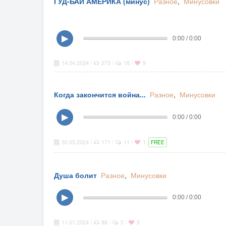
ГУД-БАЙ АМЕРИКА (минус)
Разное
,
Минусовки
▶
0:00 / 0:00
14.04.2024
273
18
9
|
|
|
Когда закончится война...
Разное
,
Минусовки
▶
0:00 / 0:00
30.03.2024
171
11
1
|
|
|
FREE
Душа болит
Разное
,
Минусовки
▶
0:00 / 0:00
11.01.2024
88
5
5
|
|
|