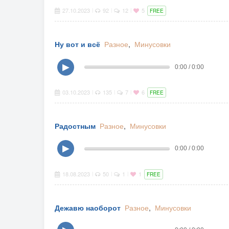
27.10.2023
92
12
5
|
|
|
FREE
Ну вот и всё
Разное
,
Минусовки
▶
0:00 / 0:00
03.10.2023
135
7
6
|
|
|
FREE
Радостным
Разное
,
Минусовки
▶
0:00 / 0:00
18.08.2023
50
1
1
|
|
|
FREE
Дежавю наоборот
Разное
,
Минусовки