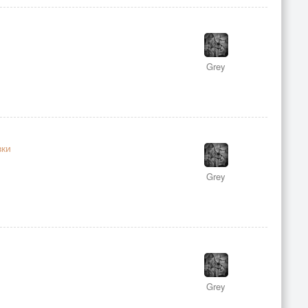
Grey
вки
Grey
Grey