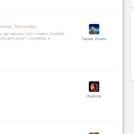
азное
,
Минусовки
 где гармонь поёт словно соловей.
зыка для души! Слушаешь и
Гараев Алмаз
ribalkoiw