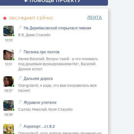
ПОМОЩЬ ПРОЕКТУ
ЛЕНТА
ОБСУЖДАЮТ СЕЙЧАС
На Дерибасовской открылася пивная
В В, Дима Спасибо
10:03
Песенка про поэтов
Ивлев Василий, Вопрос такой - а что понимать
под дешёвым музицированием Нет, Василий.
10:01
Данное испол
Дальняя дорога
OrangutanG, я рада ,что вам понравилась моя
песня!!
09:57
Журавли улетели
Саллас Николай, Коля Спасибо
09:56
Аэропорт...ст.8.2
OrangutanG, утро доброе джунглям:-)яснкеько,ну