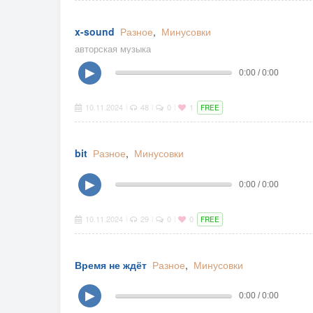
x-sound
Разное
,
Минусовки
авторская музыка
▶
0:00 / 0:00
10.11.2024
48
0
1
|
|
|
FREE
bit
Разное
,
Минусовки
▶
0:00 / 0:00
10.11.2024
29
0
0
|
|
|
FREE
Время не ждёт
Разное
,
Минусовки
▶
0:00 / 0:00