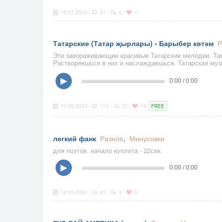
18.07.2024
37
0
1
|
|
|
Татарские (Татар җырлары) - Барыбер көтәм
Р
Эти завораживающие красивые Татарские мелодии. Там
Растворяешься в них и наслаждаешься. Татарская му
отдыхаешь. Приятного прослушивания вам!
▶
0:00 / 0:00
10.06.2024
113
25
14
|
|
|
FREE
легкий фанк
Разное
,
Минусовки
для поэтов. начало куплета - 22сек.
▶
0:00 / 0:00
14.05.2024
49
4
2
|
|
|