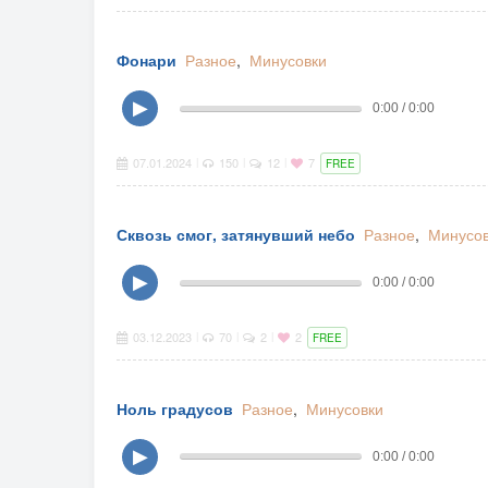
Фонари
Разное
,
Минусовки
▶
0:00 / 0:00
07.01.2024
150
12
7
|
|
|
FREE
Сквозь смог, затянувший небо
Разное
,
Минусо
▶
0:00 / 0:00
03.12.2023
70
2
2
|
|
|
FREE
Ноль градусов
Разное
,
Минусовки
▶
0:00 / 0:00