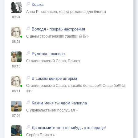
Кошка
Анна Р., согласен, кошка рождена для блюза)
09:24
Володя - прораб настроения
С днем строителя!!!!!! Ура!!!!!!! 😃👍✨
08:21
Рулетка.- шансон.
Сталинградский Саша, Привет
08:15
В самом центре шторма
Сталинградский Саша, спасибо большое!!! Спасибо!!! 🤗
👍✨
08:11
Каким меня ты ядом напоила
С удовольствием послушал +
07:04
Да возьмите же кто-нибудь это сердце!
Серёга Привет+