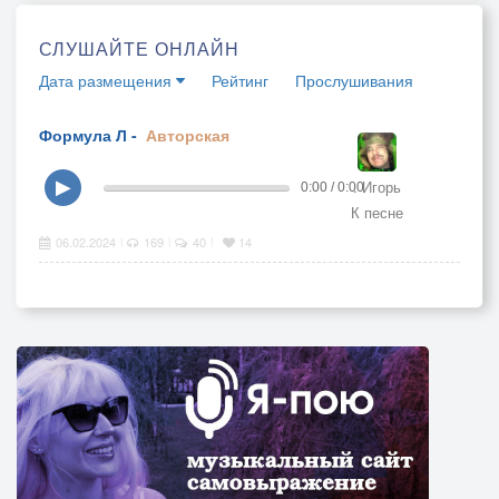
СЛУШАЙТЕ ОНЛАЙН
Дата размещения
Рейтинг
Прослушивания
Формула Л -
Авторская
. Игорь
▶
0:00 / 0:00
К песне
06.02.2024
169
40
14
|
|
|