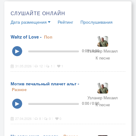
СЛУШАЙТЕ ОНЛАЙН
Дата размещения
Рейтинг
Прослушивания
Waltz of Love -
Поп
Узланер Михаил
▶
0:00 / 0:00
К песне
31.05.2026
12
1
1
|
|
|
Мотив печальный плачет альт -
Разное
Узланер Михаил
▶
0:00 / 0:00
К песне
27.04.2026
8
0
0
|
|
|
Не зови меня , дороги -
Разное