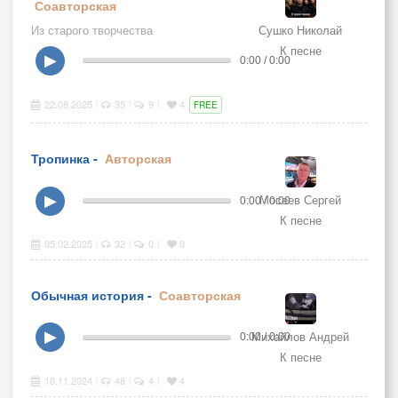
Соавторская
Из старого творчества
Сушко Николай
К песне
▶
0:00 / 0:00
22.08.2025
35
9
4
|
|
|
FREE
Тропинка -
Авторская
Мосеев Сергей
▶
0:00 / 0:00
К песне
05.02.2025
32
0
0
|
|
|
Обычная история -
Соавторская
Михайлов Андрей
▶
0:00 / 0:00
К песне
10.11.2024
48
4
4
|
|
|