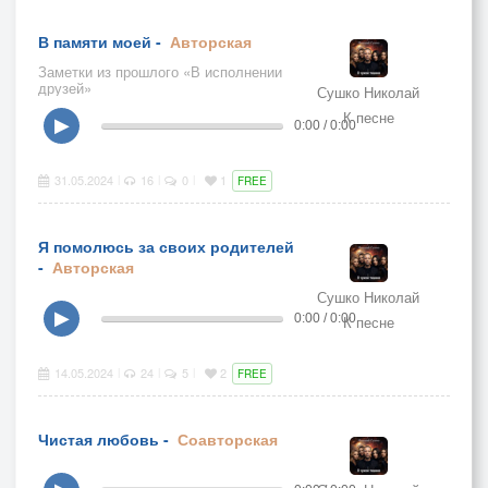
В памяти моей -
Авторская
Заметки из прошлого «В исполнении
друзей»
Сушко Николай
К песне
▶
0:00 / 0:00
31.05.2024
16
0
1
|
|
|
FREE
Я помолюсь за своих родителей
-
Авторская
Сушко Николай
▶
0:00 / 0:00
К песне
14.05.2024
24
5
2
|
|
|
FREE
Чистая любовь -
Соавторская