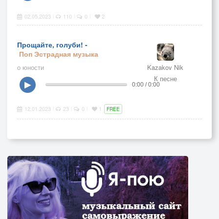
02.05.2023
110
0
2
|
|
|
Прощайте, голуби! -
Поп
Эстрадная музыка
о юности
Kazakov Nik
К песне
▶
0:00 / 0:00
12.01.2023
23
0
1
|
|
|
FREE