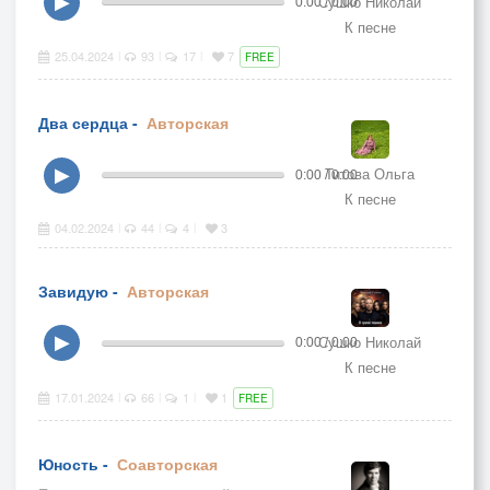
Сушко Николай
▶
0:00 / 0:00
К песне
25.04.2024
93
17
7
|
|
|
FREE
Два сердца -
Авторская
Титова Ольга
▶
0:00 / 0:00
К песне
04.02.2024
44
4
3
|
|
|
Завидую -
Авторская
Сушко Николай
▶
0:00 / 0:00
К песне
17.01.2024
66
1
1
|
|
|
FREE
Юность -
Соавторская