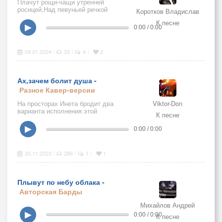
Плачут рощи-чащи утренней
росицей,Над певуньей речкой
Коротков Владислав
ивушка-девицаСобирает в косы
К песне
шёлковые пряди…Мне приснилась
▶
0:00 / 0:00
юность, вся в губной помаде.
09.01.2024
33
4
2
|
|
|
Ах,зачем болит душа -
Разное
Кавер-версии
На просторах Инета бродит два
Viktor-Don
варианта исполнения этой
К песне
композиции. От автора Александра
Кирьянова ( РАО) и Марго.
▶
0:00 / 0:00
30.11.2023
286
1
1
|
|
|
Плывут по небу облака -
Авторская
Барды
Михайлов Андрей
▶
0:00 / 0:00
К песне