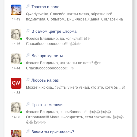
Трактор в поле
Qwertysvetka, Спасибо, как ты метко, образно всё
подметила. С опытом.. Вишнякова Жанна, Согласен на
14:49
В самом центре шторма
Фролов Владимир, да, копнули!!! 😃✨
Спасибоооооооооооо!!!!! 🤗👍✨
14:46
Всё про куплеты
Фролов Владимир, как это ты не поэт? 😃✨
Спасибоооооооооооо!!!!!! ✨
14:44
Любовь на раз
Может и хрюка.. 🙄🤔ты у него узнай, кто это, хотя бы.. 😜
14:38
Простые мелочи
Фролов Владимир, спасибоооооо!!!! 👍👍👍👍👍👍
Отправила!!!! Можешь сократить, если захочешь. 👍👍👍
14:38
👍👍👍✨✨✨
Зачем ты приснилась?