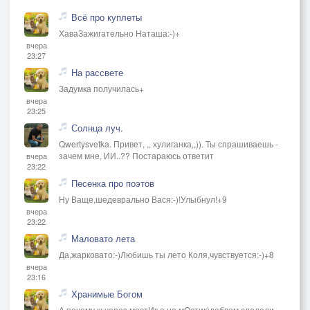
Всё про куплеты
ХаваЗажигательно Наташа:-)+
вчера
23:27
На рассвете
Задумка получилась+
вчера
23:25
Солнца луч.
Qwertysvetka. Привет, ,, хулиганка,,)). Ты спрашиваешь -
зачем мне, ИИ..?? Постараюсь ответит
вчера
23:22
Песенка про поэтов
Ну Ваще,шедеврально Вася:-)!Улыбнул!+9
вчера
23:22
Маловато лета
Да,жарковато:-)Любишь ты лето Коля,чувствуется:-)+8
вчера
23:16
Хранимые Богом
А почему ж через мостИк,а не мОстик)даблом сделали