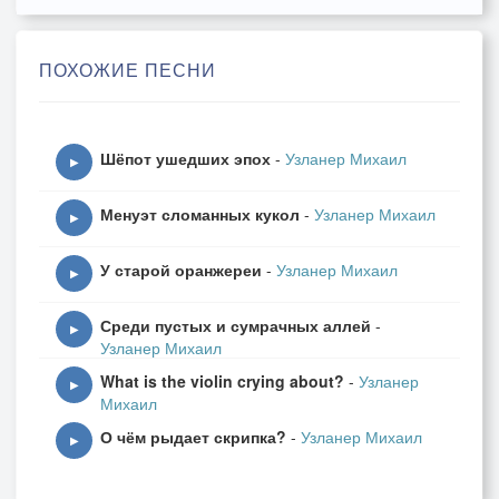
Разметки стерлись у дорог,
И пуст давно родной порог.
ПОХОЖИЕ ПЕСНИ
Припев:
Шёпот ушедших эпох
-
Узланер Михаил
Искать потерянный приют
▶
Нас тени прошлого зовут.
Менуэт сломанных кукол
-
Узланер Михаил
Где адреса давно пусты,
▶
Там не растут уже цветы.
У старой оранжереи
-
Узланер Михаил
Вплетая в тишину аллей
▶
Мотив из юности своей.
Среди пустых и сумрачных аллей
-
И боль, что сердце моё жгла,
▶
Узланер Михаил
Со стоном тихо улеглась
What is the violin crying about?
-
Узланер
▶
Михаил
2. Нас ищут призраки в ночи,
О чём рыдает скрипка?
-
Узланер Михаил
Но память робко всё молчит.
▶
Цветов увядших аромат
Вернет нас в молодость, назад.