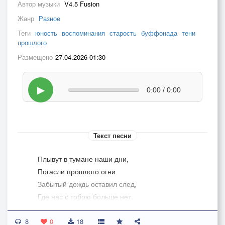
Автор музыки
V4.5 Fusion
Жанр
Разное
Теги
юность
воспоминания
старость
буффонада
тени
прошлого
Размещено
27.04.2026 01:30
▶
0:00 / 0:00
Текст песни
Плывут в тумане наши дни,
Погасли прошлого огни
Забытый дождь оставил след,
Где нас с тобою больше нет.
Мелодий старых тихий звук
8
Смягчает боль былых разлук.
0
18