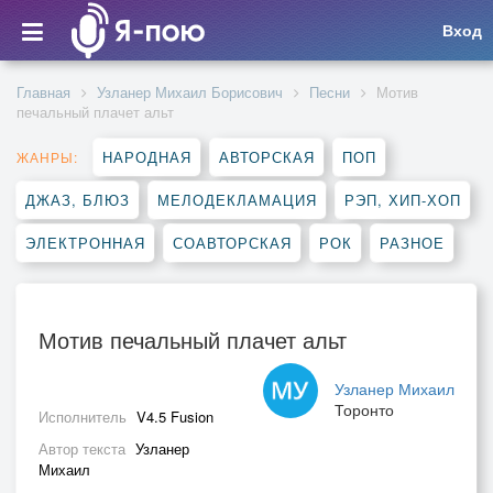
Вход
Главная
Узланер Михаил Борисович
Песни
Мотив
печальный плачет альт
НАРОДНАЯ
АВТОРСКАЯ
ПОП
ЖАНРЫ:
ДЖАЗ, БЛЮЗ
МЕЛОДЕКЛАМАЦИЯ
РЭП, ХИП-ХОП
ЭЛЕКТРОННАЯ
СОАВТОРСКАЯ
РОК
РАЗНОЕ
Мотив печальный плачет альт
Узланер Михаил
Торонто
Исполнитель
V4.5 Fusion
Автор текста
Узланер
Михаил