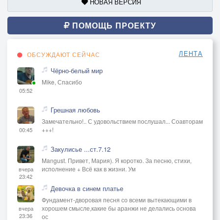
НОВАЯ ВЕРСИЯ
ПОМОЩЬ ПРОЕКТУ
ЛЕНТА
ОБСУЖДАЮТ СЕЙЧАС
Чёрно-белый мир
Mike, Спасибо
05:52
Грешная любовь
Замечательно!.. С удовольствием послушал... Соавторам
+++!
00:45
Закулисье ...ст.7.12
Mangust. Привет, Мария). Я коротко. За песню, стихи,
исполнение + Всё как в жизни. Ум
вчера
23:42
Девочка в синем платье
Фундамент-дворовая песня со всеми вытекающими в
хорошем смысле,какие бы аранжи не делались основа
вчера
23:36
ос