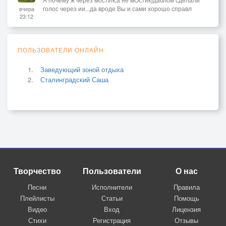
голос через ии...да вроде Вы и сами хорошо справл
вчера
23:12
ПОЛЬЗОВАТЕЛИ ОНЛАЙН
Заведующий зоной отдыха
Сталинградский Саша
Творчество
Пользователи
О нас
Песни
Исполнители
Правила
Плейлисты
Статьи
Помощь
Видео
Вход
Лицензия
Стихи
Регистрация
Отзывы