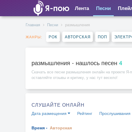
Лента
Песни
Плей
Главная
Песни
размышления
РОК
АВТОРСКАЯ
ПОП
ЭЛЕКТР
ЖАНРЫ:
размышления - нашлось песен
4
Скачать все песни
размышления
онлайн на проекте Я-п
оставляйте отзывы и критику, у нас тут весело!
СЛУШАЙТЕ ОНЛАЙН
Дата размещения
Рейтинг
Прослушивания
Время -
Авторская