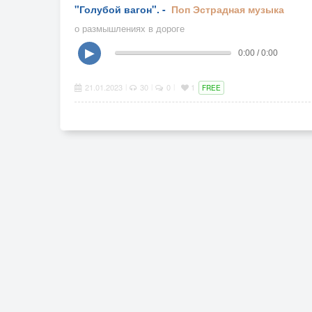
"Голубой вагон". -
Поп
Эстрадная музыка
о размышлениях в дороге
▶
0:00 / 0:00
21.01.2023
30
0
1
|
|
|
FREE