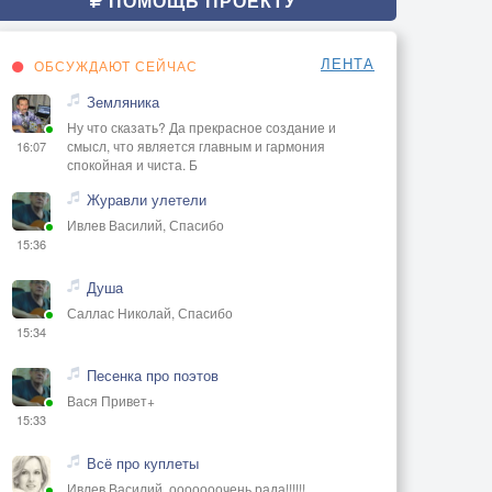
ПОМОЩЬ ПРОЕКТУ
ЛЕНТА
ОБСУЖДАЮТ СЕЙЧАС
Земляника
Ну что сказать? Да прекрасное создание и
смысл, что является главным и гармония
16:07
спокойная и чиста. Б
Журавли улетели
Ивлев Василий, Спасибо
15:36
Душа
Саллас Николай, Спасибо
15:34
Песенка про поэтов
Вася Привет+
15:33
Всё про куплеты
Ивлев Василий, ооооооочень рада!!!!!!