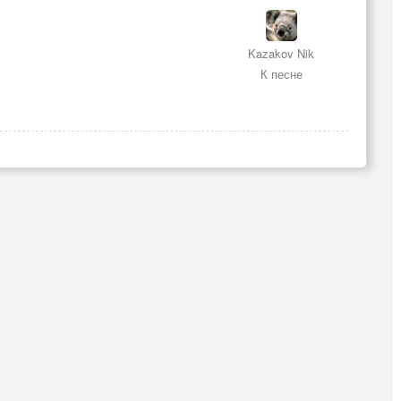
Kazakov Nik
К песне