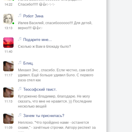
Спасибо!!!!!! 😃👍✨✨✨
14:22
Робот Зина
Ивлев Василий, спасибоооооо!!!! Для детей,
верно!!!! 😃👍✨
13:13
Подарите мне...
Сколько ж Вам в блокаду было?
11:40
Блиц.
Михаил Энс , спасибо. Если честно, сам себя
удивил. Ещё больше удивил Suno. С первого
11:17
раза спел как
Теософский твист.
Кутурженко Владимир, благодарю. Не могу
сказать, что мне не нравится. ))) Последние
11:13
несколько вещей
Зачем ты приснилась?
Неплохо. "Что пройдено нами - останется
снами," - зачётные строчки. Автору респект за
11:09