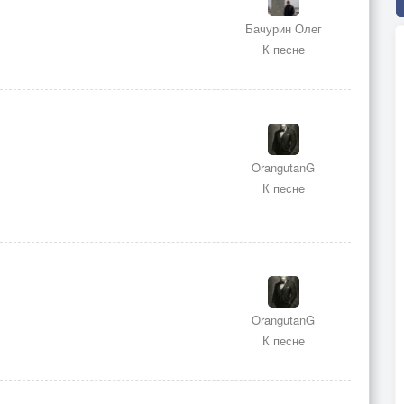
Бачурин Олег
К песне
OrangutanG
К песне
OrangutanG
К песне