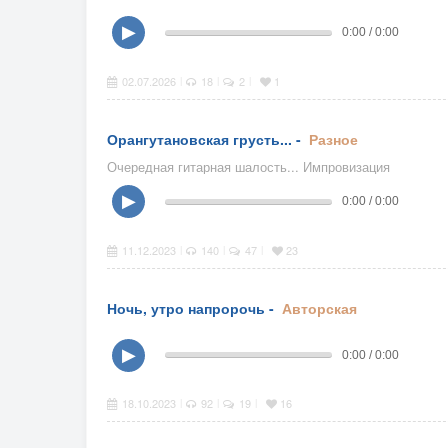
▶
0:00 / 0:00
02.07.2026
18
2
1
|
|
|
Орангутановская грусть... -
Разное
Очередная гитарная шалость... Импровизация
▶
0:00 / 0:00
11.12.2023
140
47
23
|
|
|
Ночь, утро напророчь -
Авторская
▶
0:00 / 0:00
18.10.2023
92
19
16
|
|
|