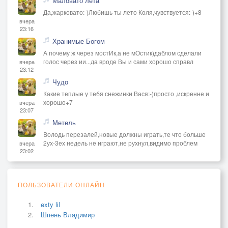
Маловато лета
Да,жарковато:-)Любишь ты лето Коля,чувствуется:-)+8
вчера
23:16
Хранимые Богом
А почему ж через мостИк,а не мОстик)даблом сделали
голос через ии...да вроде Вы и сами хорошо справл
вчера
23:12
Чудо
Какие теплые у тебя снежинки Вася:-)просто ,искренне и
хорошо+7
вчера
23:07
Метель
Володь перезалей,новые должны играть,те что больше
2ух-3ех недель не играют,не рухнул,видимо проблем
вчера
23:02
ПОЛЬЗОВАТЕЛИ ОНЛАЙН
exty lil
Шпень Владимир