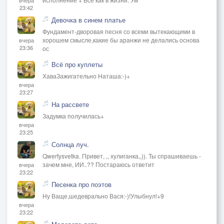
23:42
Девочка в синем платье
Фундамент-дворовая песня со всеми вытекающими в
хорошем смысле,какие бы аранжи не делались основа
вчера
23:36
ос
Всё про куплеты
ХаваЗажигательно Наташа:-)+
вчера
23:27
На рассвете
Задумка получилась+
вчера
23:25
Солнца луч.
Qwertysvetka. Привет, ,, хулиганка,,)). Ты спрашиваешь -
зачем мне, ИИ..?? Постараюсь ответит
вчера
23:22
Песенка про поэтов
Ну Ваще,шедеврально Вася:-)!Улыбнул!+9
вчера
23:22