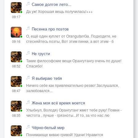
Самое долгое лето...
Да уж! Хорошая вещь получилась!+++
09:17
Песенка про поэтов
О, ещё один куплет от OrangutanGа. Подходите, не
стесняйтесь поэты, Вот этим пинки, а вот этим - б
09:16
Не грусти
Такие философские вещи Орангутангу очень по душе!
Спасибо!
08:52
Я выбираю тебя
Ничего себе как привлекательно резво! Заслушался,
залюбовался...
08:47
Жена моя всё время моется
Улыбнул, Володя) Орангутанг жмет тебе руку! Помни -
чистота , лучше - грязноты...И то, за что нас лю
08:35
Чёрно-белый мир
Понимающе киваю гривой! Удачи! Нравится