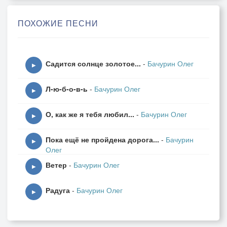
Пеплом сгоревших костров,
Спят забытые древние боги
ПОХОЖИЕ ПЕСНИ
На развалинах городов.
Время гонит и сон и скуку,
Садится солнце золотое...
-
Бачурин Олег
СовершАя печальный обряд,
▶
Подводя дрожащую руку
Л-ю-б-о-в-ь
-
Бачурин Олег
К чаше, что - наполняет яд.
▶
О, как же я тебя любил...
-
Бачурин Олег
Смотрит мраком холодной ночи
▶
В пустующие края,
Пока ещё не пройдена дорога...
-
Бачурин
И пророчит, пророчит, пророчит,
▶
Олег
Что их скоро покину и я.
Ветер
-
Бачурин Олег
▶
Неотступно преследует взглядом,
Радуга
-
Бачурин Олег
Наполняя собой каждый час,
▶
Проникающим всюду ядом,
Что тревожит, и мучает нас...