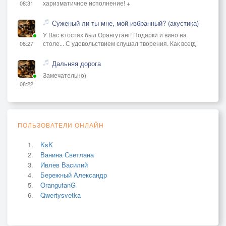
харизматичное исполнение! +
08:31
Суженый ли ты мне, мой избранный? (акустика)
У Вас в гостях был Орангутанг! Подарки и вино на
столе... С удовольствием слушал творения. Как всегд
08:27
Дальняя дорога
Замечательно)
08:22
ПОЛЬЗОВАТЕЛИ ОНЛАЙН
KsK
Ванина Светлана
Ивлев Василий
Бережный Александр
OrangutanG
Qwertysvetka