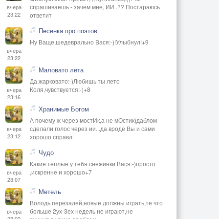
спрашиваешь - зачем мне, ИИ..?? Постараюсь
вчера
23:22
ответит
Песенка про поэтов
Ну Ваще,шедеврально Вася:-)!Улыбнул!+9
вчера
23:22
Маловато лета
Да,жарковато:-)Любишь ты лето
Коля,чувствуется:-)+8
вчера
23:16
Хранимые Богом
А почему ж через мостИк,а не мОстик)даблом
сделали голос через ии...да вроде Вы и сами
вчера
23:12
хорошо справл
Чудо
Какие теплые у тебя снежинки Вася:-)просто
,искренне и хорошо+7
вчера
23:07
Метель
Володь перезалей,новые должны играть,те что
больше 2ух-3ех недель не играют,не
вчера
23:02