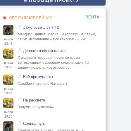
ПОМОЩЬ ПРОЕКТУ
ЛЕНТА
ОБСУЖДАЮТ СЕЙЧАС
Закулисье ...ст.7.12
Mangust. Привет, Мария). Я коротко. За песню,
стихи, исполнение + Всё как в жизни. Ум
вчера
23:42
Девочка в синем платье
Фундамент-дворовая песня со всеми
вытекающими в хорошем смысле,какие бы
вчера
23:36
аранжи не делались основа ос
Всё про куплеты
ХаваЗажигательно Наташа:-)+
вчера
23:27
На рассвете
Задумка получилась+
вчера
23:25
Солнца луч.
Qwertysvetka. Привет, ,, хулиганка,,)). Ты