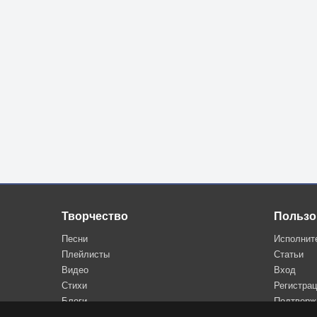
Творчество
Пользо
Песни
Исполнит
Плейлисты
Статьи
Видео
Вход
Стихи
Регистра
Блоги
Подтверж