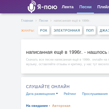
Лента
Песни
Плей
Главная
Песни
написанная ещё в 1996г.
РОК
ЭЛЕКТРОННАЯ
ПОП
ДЖАЗ
ЖАНРЫ:
написанная ещё в 1996г. - нашлось
Скачать все песни
написанная ещё в 1996г.
онлайн на п
музыку, оставляйте отзывы и критику, у нас тут весело
СЛУШАЙТЕ ОНЛАЙН
Дата размещения
Рейтинг
Прослушивания
На свидание -
Авторская