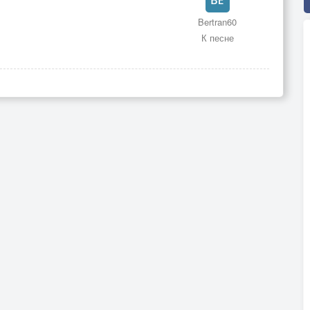
Bertran60
К песне