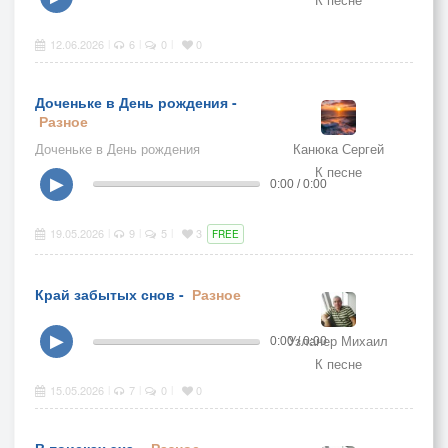
12.06.2026
6
0
0
|
|
|
Доченьке в День рождения -
Разное
Доченьке в День рождения
Канюка Сергей
К песне
▶
0:00 / 0:00
19.05.2026
9
5
3
|
|
|
FREE
Край забытых снов -
Разное
Узланер Михаил
▶
0:00 / 0:00
К песне
15.05.2026
7
0
0
|
|
|
В поисках эха -
Разное