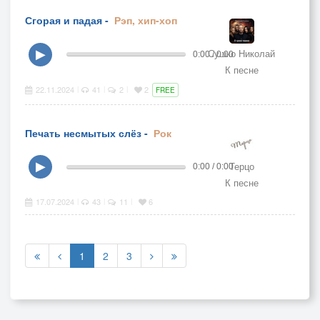
Сгорая и падая -
Рэп, хип-хоп
Сушко Николай
▶
0:00 / 0:00
К песне
22.11.2024
41
2
2
|
|
|
FREE
Печать несмытых слёз -
Рок
Терцо
▶
0:00 / 0:00
К песне
17.07.2024
43
11
6
|
|
|
1
2
3