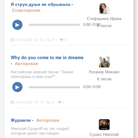
Я струн души не обрывала -
Соавторская
Стефашина Ирина
▶
0:00 / 0:00
К песне
23.04.2026
62
21
10
|
|
|
Why do you come to me in dreams
-
Авторская
Английская версия песни "Зачем
Узланер Михаил
приходишь в мои сны?"
К песне
▶
0:00 / 0:00
09.04.2026
16
0
0
|
|
|
Журавли -
Авторская
Николай СушкоЯ из тех людей
которые ценят настоящих
Сушко Николай
музыкантов живых, ценю творчество