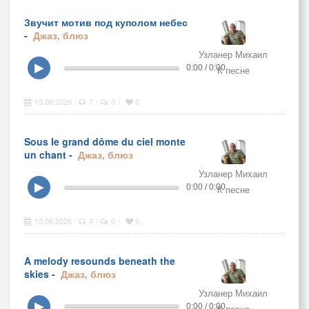
Звучит мотив под куполом небес
-
Джаз, блюз
Узланер Михаил
▶
0:00 / 0:00
К песне
13.06.2026
7
0
0
|
|
|
Sous le grand dôme du ciel monte
un chant -
Джаз, блюз
Узланер Михаил
▶
0:00 / 0:00
К песне
13.06.2026
4
0
0
|
|
|
A melody resounds beneath the
skies -
Джаз, блюз
Узланер Михаил
▶
0:00 / 0:00
К песне