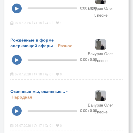
Бачурин Олег
▶
0:00 / 0:00
К песне
07.07.2026
15
2
1
|
|
|
Рождённые в форме
сверкающей сферы -
Разное
Бачурин Олег
▶
0:00 / 0:00
К песне
07.07.2026
18
0
0
|
|
|
Окаянные мы, окаянные... -
Народная
Бачурин Олег
▶
0:00 / 0:00
К песне
03.07.2026
17
0
0
|
|
|