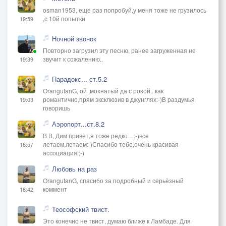
osman1953, еще раз попробуй,у меня тоже не грузилось
,с 10й попытки
19:59
Ночной звонок
Повторно загрузил эту песню, ранее загруженная не
звучит к сожалению..
19:39
Парадокс... ст.5.2
OrangutanG, ой ,мохнатый да с розой...как
романтично,прям эксклюзив в джунглях:-)В раздумья
19:03
говоришь
Аэропорт...ст.8.2
В В, Дим привет,я тоже редко ...:-)все
летаем,летаем:-)Спасибо тебе,очень красивая
18:57
ассоциация!;-)
Любовь на раз
OrangutanG, спасибо за подробный и серьёзный
коммент
18:42
Теософский твист.
Это конечно не твист, думаю ближе к Ламбаде. Для