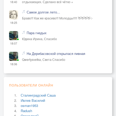
отдыхающих. Сделано всё чётко +
18:40
Самое долгое лето...
Браво!!! Как же красиво!!! Молодцы!!!!! 👋👋👋👋✨
18:25
Пара гнедых
Юдина Ирина, Спасибо
18:07
На Дерибасовской открылася пивная
Qwertysvetka, Света Спасибо
18:06
ПОЛЬЗОВАТЕЛИ ОНЛАЙН
Сталинградский Саша
Ивлев Василий
osman1953
Radush
OrangutanG