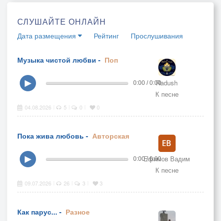
СЛУШАЙТЕ ОНЛАЙН
Дата размещения
Рейтинг
Прослушивания
Музыка чистой любви -
Поп
Radush
▶
0:00 / 0:00
К песне
04.08.2026
5
0
0
|
|
|
Пока жива любовь -
Авторская
Ефимов Вадим
▶
0:00 / 0:00
К песне
09.07.2026
26
3
3
|
|
|
Как парус... -
Разное