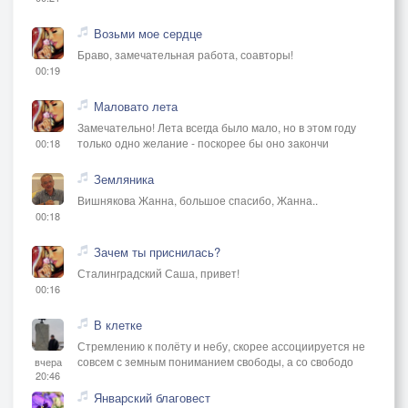
Возьми мое сердце
Браво, замечательная работа, соавторы!
00:19
Маловато лета
Замечательно! Лета всегда было мало, но в этом году
только одно желание - поскорее бы оно закончи
00:18
Земляника
Вишнякова Жанна, большое спасибо, Жанна..
00:18
Зачем ты приснилась?
Сталинградский Саша, привет!
00:16
В клетке
Стремлению к полёту и небу, скорее ассоциируется не
совсем с земным пониманием свободы, а со свободо
вчера
20:46
Январский благовест