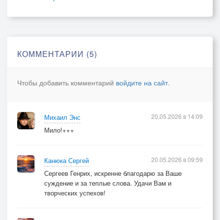
Пусть же всегда взор твой будет лишь ясный!
Радостью светлой сверкает душа!
Доченька, Риточка, милая фея,
Знай, моя радость, мы ценим тебя!
КОММЕНТАРИИ (5)
Хочется очень, от чувств к тебе млея,
С праздником светлым поздравить любя!
Чтобы добавить комментарий
войдите на сайт
.
20.05.2026 в 14:09
Михаил Энс
Мило!+++
20.05.2026 в 09:59
Канюка Сергей
Сергеев Генрих, искренне благодарю за Ваше
суждение и за теплые слова. Удачи Вам и
творческих успехов!