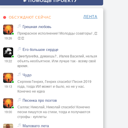
ПОМОЩЬ ПРОЕКТУ
ЛЕНТА
ОБСУЖДАЮТ СЕЙЧАС
Грешная любовь
Прекрасное исполнение! Молодцы соавторы! ,👏
👏👏
19:26
Его большое сердце
Qwertysvetka, думаешь?.. Ивлев Василий, нельзя
объять необъятное. Или лучше так - всему своё
19:22
время.
Чудо
Сергеев Генрих, Генрих спасибо! Песня 2019
года, тогда ИИ может и было, но не у нас.
19:13
Конечно не идеа
Песенка про поэтов
Саллас Николай, Николай спасибо! Конечно
песни пишутся на стихи, тогда и получаются
19:00
строфы - куплеты
Маловато лета