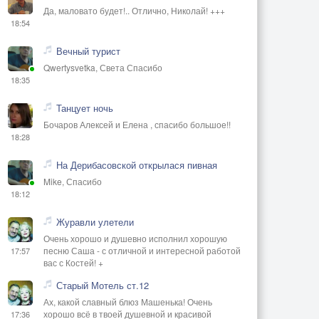
Да, маловато будет!.. Отлично, Николай! +++
18:54
Вечный турист
Qwertysvetka, Света Спасибо
18:35
Танцует ночь
Бочаров Алексей и Елена , спасибо большое!!
18:28
На Дерибасовской открылася пивная
Mike, Спасибо
18:12
Журавли улетели
Очень хорошо и душевно исполнил хорошую
песню Саша - с отличной и интересной работой
17:57
вас с Костей! +
Старый Мотель ст.12
Ах, какой славный блюз Машенька! Очень
хорошо всё в твоей душевной и красивой
17:36