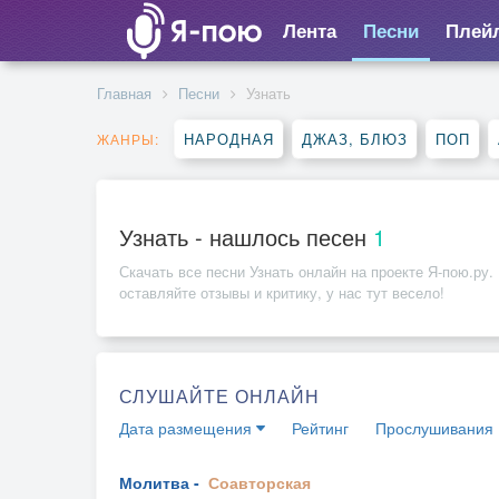
Лента
Песни
Плей
Главная
Песни
Узнать
НАРОДНАЯ
ДЖАЗ, БЛЮЗ
ПОП
ЖАНРЫ:
Узнать - нашлось песен
1
Скачать все песни
Узнать
онлайн на проекте Я-пою.ру.
оставляйте отзывы и критику, у нас тут весело!
СЛУШАЙТЕ ОНЛАЙН
Дата размещения
Рейтинг
Прослушивания
Молитва -
Соавторская