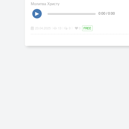
Молитва Христу
▶
0:00 / 0:00
23.04.2025
13
0
0
|
|
|
FREE