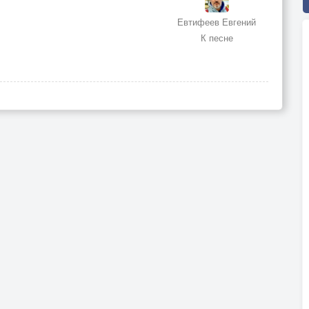
Евтифеев Евгений
К песне