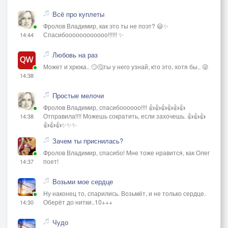
Всё про куплеты
Фролов Владимир, как это ты не поэт? 😃✨
Спасибоооооооооооо!!!!!! ✨
14:44
Любовь на раз
Может и хрюка.. 🙄🤔ты у него узнай, кто это, хотя бы.. 😜
14:38
Простые мелочи
Фролов Владимир, спасибоооооо!!!! 👍👍👍👍👍👍
Отправила!!!! Можешь сократить, если захочешь. 👍👍👍
14:38
👍👍👍✨✨✨
Зачем ты приснилась?
Фролов Владимир, спасибо! Мне тоже нравится, как Олег
поет!
14:37
Возьми мое сердце
Ну наконец то, спарились. Возьмёт, и не только сердце.
Оберёт до нитки..10+++
14:30
Чудо