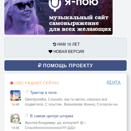
НАМ 15 ЛЕТ
НОВАЯ ВЕРСИЯ
ПОМОЩЬ ПРОЕКТУ
ЛЕНТА
ОБСУЖДАЮТ СЕЙЧАС
Трактор в поле
Qwertysvetka, Спасибо, как ты метко, образно всё
подметила. С опытом.. Вишнякова Жанна, Согласен на
14:49
В самом центре шторма
Фролов Владимир, да, копнули!!! 😃✨
Спасибоооооооооооо!!!!! 🤗👍✨
14:46