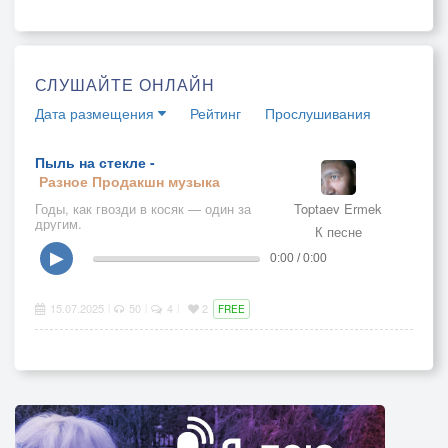
СЛУШАЙТЕ ОНЛАЙН
Дата размещения
Рейтинг
Прослушивания
Пыль на стекле -
Разное
Продакшн музыка
Годы, как гвозди в косяк — один за
Toptaev Ermek
другим.
К песне
▶
0:00 / 0:00
15.07.2025
50
4
2
|
|
|
FREE