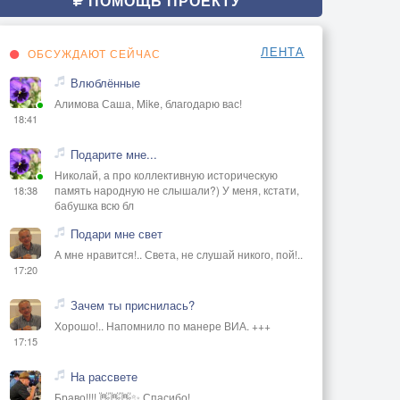
ПОМОЩЬ ПРОЕКТУ
ЛЕНТА
ОБСУЖДАЮТ СЕЙЧАС
Влюблённые
Алимова Саша, Mike, благодарю вас!
18:41
Подарите мне...
Николай, а про коллективную историческую
память народную не слышали?) У меня, кстати,
18:38
бабушка всю бл
Подари мне свет
А мне нравится!.. Света, не слушай никого, пой!..
17:20
Зачем ты приснилась?
Хорошо!.. Напомнило по манере ВИА. +++
17:15
На рассвете
Браво!!!! 👋👋👋✨ Спасибо!