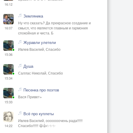
16:12
Земляника
Ну что сказать? Да прекрасное создание и
смысл, что является главным и гармония
16:07
спокойная и чиста. Б
Журавли улетели
Ивлев Василий, Спасибо
15:36
Душа
Саллас Николай, Спасибо
15:34
Песенка про поэтов
Вася Привет+
15:33
Всё про куплеты
Ивлев Василий, ооооооочень рада!!!!!!
Спасибо!!!!!! 😃👍✨✨✨
14:22