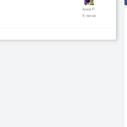
Анна Р.
К песне