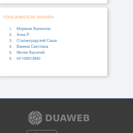
ПОЛЬЗОВАТЕЛИ ОНЛАЙН
Моряков Валентин
Анна Р.
Сталинградский Саша
Ванина Светлана
Ивлев Василий
id1102613840