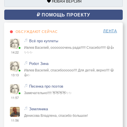
НОВАЯ ВЕРСИЯ
ПОМОЩЬ ПРОЕКТУ
ЛЕНТА
ОБСУЖДАЮТ СЕЙЧАС
Всё про куплеты
Ивлев Василий, ооооооочень рада!!!!!! Спасибо!!!!!! 😃👍
✨✨✨
14:22
Робот Зина
Ивлев Василий, спасибоооооо!!!! Для детей, верно!!!! 😃
👍✨
13:13
Песенка про поэтов
Замечательно!!!!! 👋👋👋👋✨✨
11:57
Земляника
Денисова Владлена, спасибо большое!
11:56