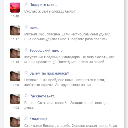
Подарите мне...
Сколько ж Вам в блокаду было?
11:40
Блиц.
Михаил Энс , спасибо. Если честно, сам себя удивил.
Ещё больше удивил Suno. С первого раза спел как
11:17
Теософский твист.
Кутурженко Владимир, благодарю. Не могу сказать, что
мне не нравится. ))) Последние несколько вещей
11:13
Зачем ты приснилась?
Неплохо. "Что пройдено нами - останется снами," -
зачётные строчки. Автору респект за них.
11:09
Рассвет-закат.
Ванина Светлана, спасибо. Заходите ещё, поющая
душа.
11:03
Кладбище
Стрижаков Виктор , спасибо. Хорошо сказал про добрую