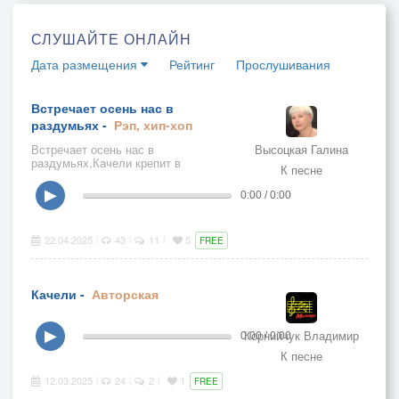
СЛУШАЙТЕ ОНЛАЙН
Дата размещения
Рейтинг
Прослушивания
Встречает осень нас в
раздумьях -
Рэп, хип-хоп
Встречает осень нас в
Высоцкая Галина
раздумьях,Качели крепит в
К песне
новолуньях,Листки пошли в
библиотекуКачать на компе
▶
0:00 / 0:00
фильмотеку!Нежнейшая песня!!!
22.04.2025
43
11
5
|
|
|
FREE
Качели -
Авторская
Корнийчук Владимир
▶
0:00 / 0:00
К песне
12.03.2025
24
2
1
|
|
|
FREE