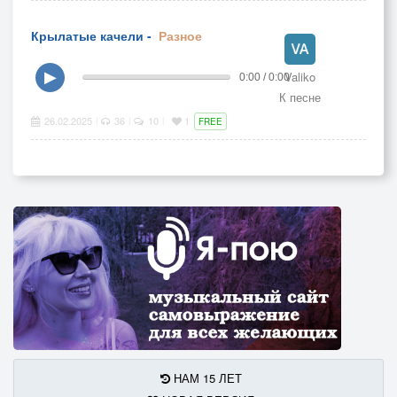
Крылатые качели -
Разное
Valiko
▶
0:00 / 0:00
К песне
26.02.2025
36
10
1
|
|
|
FREE
НАМ 15 ЛЕТ