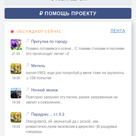
ПОМОЩЬ ПРОЕКТУ
ЛЕНТА
ОБСУЖДАЮТ СЕЙЧАС
Прогулка по городу
Плавно готовимся к осени... С такими стихами и песнями
это происходит легче! +2
21:25
Метель
osman1953, еще раз попробуй,у меня тоже не грузилось
,с 10й попытки
19:59
Ночной звонок
Повторно загрузил эту песню, ранее загруженная не
звучит к сожалению..
19:39
Парадокс... ст.5.2
OrangutanG, ой ,мохнатый да с розой...как
романтично,прям эксклюзив в джунглях:-)В раздумья
19:03
говоришь