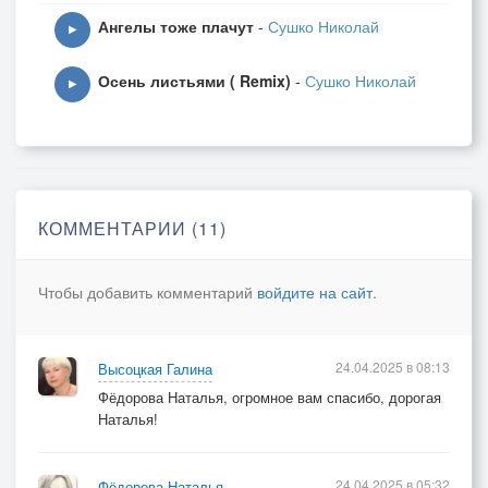
Ангелы тоже плачут
-
Сушко Николай
Кудрявый ветер я поймаю
▶
На нем я в гонках полетаю.
Осень листьями ( Remix)
-
Сушко Николай
▶
А лес осенний тихо ждёт
Рождая с листьями полёт.
В нём Осень звук волынки тянет,
Пятнистым хороводом манит.
КОММЕНТАРИИ (11)
Чтобы добавить комментарий
войдите на сайт
.
24.04.2025 в 08:13
Высоцкая Галина
Фёдорова Наталья, огромное вам спасибо, дорогая
Наталья!
24.04.2025 в 05:32
Фёдорова Наталья