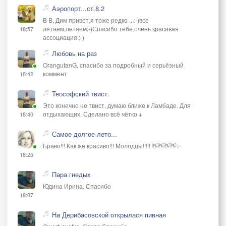
Аэропорт...ст.8.2
В В, Дим привет,я тоже редко ...:-)все
летаем,летаем:-)Спасибо тебе,очень красивая
18:57
ассоциация!;-)
Любовь на раз
OrangutanG, спасибо за подробный и серьёзный
коммент
18:42
Теософский твист.
Это конечно не твист, думаю ближе к Ламбаде. Для
отдыхающих. Сделано всё чётко +
18:40
Самое долгое лето...
Браво!!! Как же красиво!!! Молодцы!!!!! 👋👋👋👋✨
18:25
Пара гнедых
Юдина Ирина, Спасибо
18:07
На Дерибасовской открылася пивная