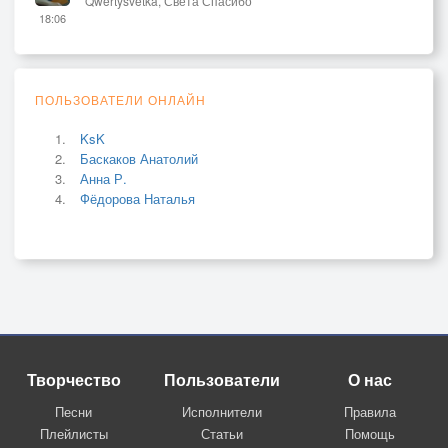
Qwertysvetka, Света Спасибо
18:06
ПОЛЬЗОВАТЕЛИ ОНЛАЙН
KsK
Баскаков Анатолий
Анна Р.
Фёдорова Наталья
Творчество
Пользователи
О нас
Песни
Исполнители
Правила
Плейлисты
Статьи
Помощь