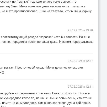
сети и пр. "умные" технологии это тоже самое, что
ые под бани. Меня тоже мои дети несколько лет пытались
, но я это проигнорировал. Ещё не хватало, чтобы яйца курицу
27.02.2025 в 13:26
в соответствующий раздел "караоке" хотя бы отнести. Но я не
а песню, переделка песни не ваша даже. И зачем переделывать
27.02.2025 в 12:37
я вы так. Просто новый окрас. Меня дети несколько лет
.))
27.02.2025 в 12:11
ие грубые эксперименты с песнями Советской эпохи. Это все
е чужеродное какое то, не наше. Ты не понимаешь, что это не
 , память о их молодости, там была заложена душа той эпохи,