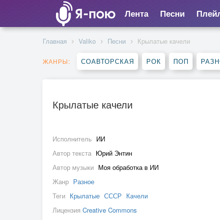
Лента
Песни
Плей
Главная
Valiko
Песни
Крылатые качели
СОАВТОРСКАЯ
РОК
ПОП
РАЗ
ЖАНРЫ:
Крылатые качели
Исполнитель
ИИ
Автор текста
Юрий Энтин
Автор музыки
Моя обработка в ИИ
Жанр
Разное
Теги
Крылатые
СССР
Качели
Лицензия
Creative Commons