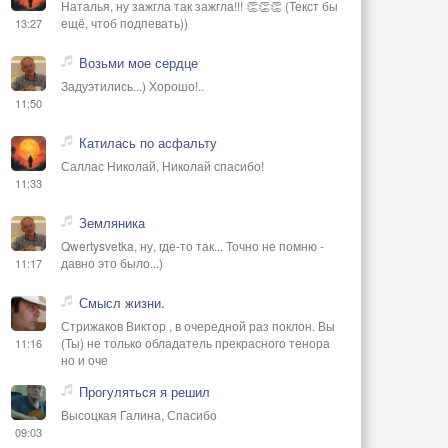
Наталья, ну зажгла так зажгла!!! 👏👏👏 (Текст бы
ещё, чтоб подпевать))
13:27
Возьми мое сердце
Задуэтились...) Хорошо!..
11:50
Катилась по асфальту
Саллас Николай, Николай спасибо!
11:33
Земляника
Qwertysvetka, ну, где-то так... Точно не помню -
давно это было...)
11:17
Смысл жизни.
Стрижаков Виктор , в очередной раз поклон. Вы
(Ты) не только обладатель прекрасного тенора
11:16
но и оче
Прогуляться я решил
Высоцкая Галина, Спасибо
09:03