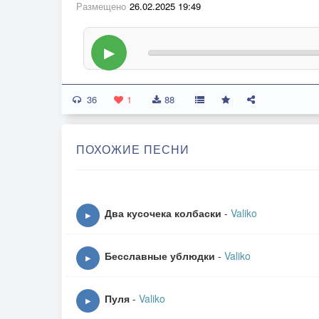
Размещено
26.02.2025 19:49
▶
36
1
88
ПОХОЖИЕ ПЕСНИ
Два кусочека колбаски
-
Valiko
▶
Бесславные ублюдки
-
Valiko
▶
Пуля
-
Valiko
▶