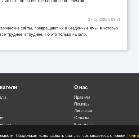
 ИИшные, но на святое народное не посягай.
27.02.2025 в 08:31
творческие сайты, превращают их в бездонные ямы, в которых
сё труднее и труднее. Но это только начало.
ватели
О нас
ели
Правила
Помощь
Лицензия
ция
Отзывы
дение
Контакты
Политика конфиденциальности
емости. Продолжая использовать сайт, вы соглашаетесь с нашей
Полит