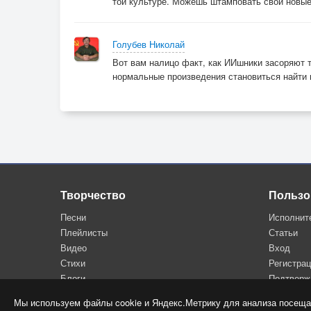
той культуре. Можешь штамповать свои новые
Голубев Николай
Вот вам налицо факт, как ИИшники засоряют 
нормальные произведения становиться найти в
Творчество
Пользо
Песни
Исполнит
Плейлисты
Статьи
Видео
Вход
Стихи
Регистра
Блоги
Подтверж
Мы используем файлы cookie и Яндекс.Метрику для анализа посеща