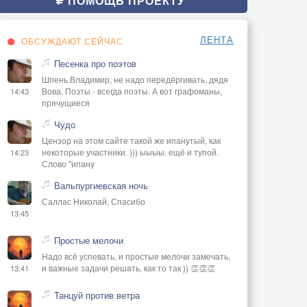
ПОМОЩЬ ПРОЕКТУ
ЛЕНТА
ОБСУЖДАЮТ СЕЙЧАС
Песенка про поэтов
Шпень Владимир, не надо передёргивать, дядя
Вова. Поэты - всегда поэты. А вот графоманы,
14:43
прячущиеся
Чудо
Цензор на этом сайте такой же ипанутый, как
некоторые участники. ))) ыыыы. ещё и тупой.
14:23
Слово "ипану
Вальпургиевская ночь
Саллас Николай, Спасибо
13:45
Простые мелочи
Надо всё успевать, и простые мелочи замечать,
и важные задачи решать, как то так )) 👏👏👏
13:41
Танцуй против ветра