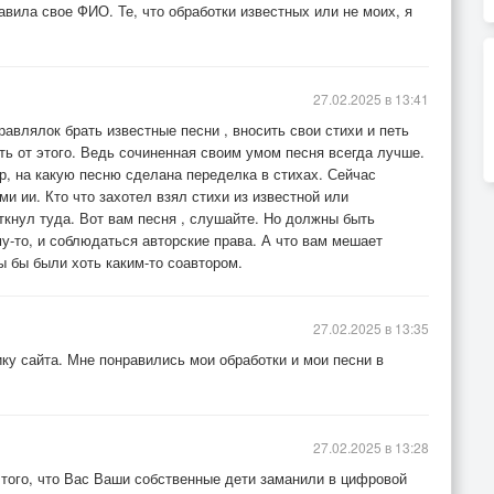
авила свое ФИО. Те, что обработки известных или не моих, я
27.02.2025 в 13:41
равлялок брать известные песни , вносить свои стихи и петь
ь от этого. Ведь сочиненная своим умом песня всегда лучше.
р, на какую песню сделана переделка в стихах. Сейчас
и ии. Кто что захотел взял стихи из известной или
ткнул туда. Вот вам песня , слушайте. Но должны быть
у-то, и соблюдаться авторские права. А что вам мешает
ы бы были хоть каким-то соавтором.
27.02.2025 в 13:35
ику сайта. Мне понравились мои обработки и мои песни в
27.02.2025 в 13:28
е того, что Вас Ваши собственные дети заманили в цифровой