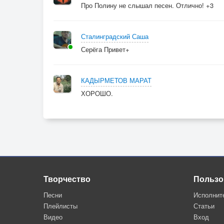
Про Полину не слышал песен. Отлично! +3
Сталинградский Саша
Серёга Привет+
КАДЫРМЕТОВ МАРАТ
ХОРОШО.
Творчество
Пользо
Песни
Исполнит
Плейлисты
Статьи
Видео
Вход