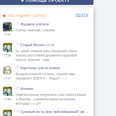
ПОМОЩЬ ПРОЕКТУ
ЛЕНТА
ОБСУЖДАЮТ СЕЙЧАС
Журавли улетели
Саллас Николай, Спасибо
17:47
Старый Мотель ст.12
Ах, какой славный блюз Машенька! Очень
хорошо всё в твоей душевной и красивой
17:36
работе, дорогая – нам
Картотека чувств (новое)
Бочаров Алексей и Елена , спасибо вам
огромное!!! 😍😍💛💛✨ Рады!!! ✨✨✨
17:31
Колечко
Замечательная получилась у вас работа Марат
и Леночка - с удовольствием послушали,
17:28
молодцы! +++))!!!
Суженый ли ты мне, мой избранный? (акустика)