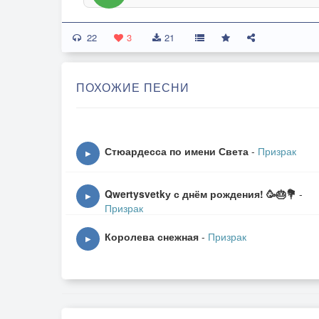
22
3
21
ПОХОЖИЕ ПЕСНИ
Стюардесса по имени Света
-
Призрак
▶
Qwertysvetkу с днём рождения! 🥳🎂💐
-
▶
Призрак
Королева снежная
-
Призрак
▶