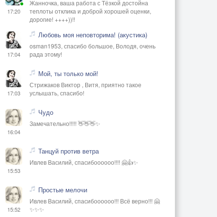
Жанночка, ваша работа с Тёзкой достойна
теплоты отклика и доброй хорошей оценки,
17:20
дорогие! ++++))!!
Любовь моя неповторима! (акустика)
osman1953, спасибо большое, Володя, очень
рада этому!
17:04
Мой, ты только мой!
Стрижаков Виктор , Витя, приятно такое
услышать, спасибо!
17:03
Чудо
Замечательно!!!!! 👋👋👋✨
16:04
Танцуй против ветра
Ивлев Василий, спасибоооооо!!!! 🤗👍✨
15:53
Простые мелочи
Ивлев Василий, спасибоооооо!!! Всё верно!!! 🤗
✨✨✨
15:52