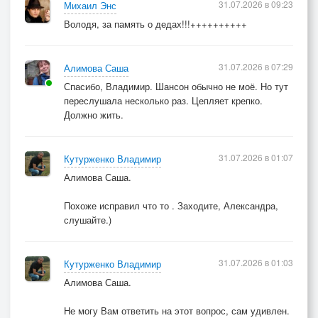
31.07.2026 в 09:23
Михаил Энс
Но то, что сделали - Отцы и Деды!
Володя, за память о дедах!!!++++++++++
Им низкий, от меня поклон.
Пока живу, я буду помнить
За их мы ,,счёт,, - все мы живём.
31.07.2026 в 07:29
Алимова Саша
Спасибо, Владимир. Шансон обычно не моё. Но тут
переслушала несколько раз. Цепляет крепко.
Должно жить.
31.07.2026 в 01:07
Кутурженко Владимир
Алимова Саша.
Похоже исправил что то . Заходите, Александра,
слушайте.)
31.07.2026 в 01:03
Кутурженко Владимир
Алимова Саша.
Не могу Вам ответить на этот вопрос, сам удивлен.