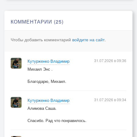
Не дай Господь, вам испытать,,.
Не понимал её.., в войнушку, играли с пацанами
КОММЕНТАРИИ (25)
во дворе.
С годами вырос и всё понял.,
Чтобы добавить комментарий
войдите на сайт
.
Слова её, и слезы те.
А здесь на фото я с семьёю,
31.07.2026 в 09:36
Кутурженко Владимир
Сестренка, Мама и Отец.
Михаил Энс .
Умели раньше, делать фото,
Нето что нынешний Контент.
Благодарю, Михаил.
Листаю прошлого, страницы,
31.07.2026 в 09:34
Кутурженко Владимир
Я понимаю - все уйдем..
Алимова Саша.
Останутся на фото лица..
От внуков к правнукам,
Спасибо. Рад что понравилось.
Альбом пойдет.