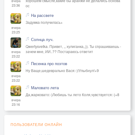
хорошем смысле,какие бы аранжи не делались основа
вчера
23:36
ос
На рассвете
Задумка получилась+
вчера
23:25
Солнца луч.
Qwertysvetka. Привет, ,, хулиганка,,)). Ты спрашиваешь -
зачем мне, ИИ..?? Постараюсь ответит
вчера
23:22
Песенка про поэтов
Ну Ваще,шедеврально Вася:-)!Улыбнул!+9
вчера
23:22
Маловато лета
Да,жарковато:-)Любишь ты лето Коля,чувствуется:-)+8
вчера
23:16
ПОЛЬЗОВАТЕЛИ ОНЛАЙН