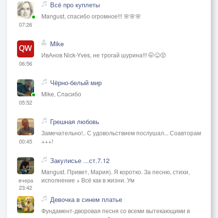
Всё про куплеты
Mangust, спасибо огромное!!! 🌸🌸🌸
07:26
Mike
ИвАнов Nick-Yves, не трогай шурина!!! 🤭😜😡
06:56
Чёрно-белый мир
Mike, Спасибо
05:52
Грешная любовь
Замечательно!.. С удовольствием послушал... Соавторам
+++!
00:45
Закулисье ...ст.7.12
Mangust. Привет, Мария). Я коротко. За песню, стихи,
исполнение + Всё как в жизни. Ум
вчера
23:42
Девочка в синем платье
Фундамент-дворовая песня со всеми вытекающими в