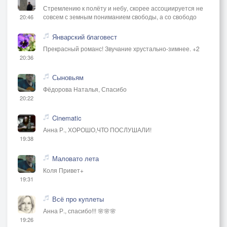
Стремлению к полёту и небу, скорее ассоциируется не
совсем с земным пониманием свободы, а со свободо
20:46
Январский благовест
Прекрасный романс! Звучание хрустально-зимнее. +2
20:36
Сыновьям
Фёдорова Наталья, Спасибо
20:22
Cinematic
Анна Р., ХОРОШО,ЧТО ПОСЛУШАЛИ!
19:38
Маловато лета
Коля Привет+
19:31
Всё про куплеты
Анна Р., спасибо!!! 🌸🌸🌸
19:26