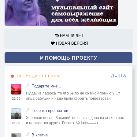
НАМ 15 ЛЕТ
НОВАЯ ВЕРСИЯ
ПОМОЩЬ ПРОЕКТУ
ЛЕНТА
ОБСУЖДАЮТ СЕЙЧАС
Подарите мне...
Ну да, из пафоса "то что было не со мной помню"? От
лица бабушки и надо было строить повествован
22:05
Песенка про поэтов
Хорошая песня, Василий, но она создана из стихов, как
и множество других. Респект!👍👍👍+++++
21:33
В клетке