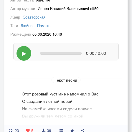
Автор музыки
Ивлев Василий ВасильевичLeff59
Жанр
Соавторская
Теги
Любовь
Память
Размещено
05.06.2026 16:46
▶
0:00 / 0:00
Текст песни
Этот розовый куст мне напомнил о Вас,
О свидании летней порой,
На скамейке часами сидели подчас
Вы дружили тем летом со мной.
23
В осень сбросили розы свою красоту,
5
36