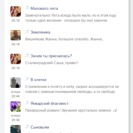
Маловато лета
Замечательно! Лета всегда было мало, но в этом году
только одно желание - поскорее бы оно закончи
00:18
Земляника
Вишнякова Жанна, большое спасибо, Жанна..
00:18
Зачем ты приснилась?
Сталинградский Саша, привет!
00:16
В клетке
Стремлению к полёту и небу, скорее ассоциируется не
совсем с земным пониманием свободы, а со свободо
вчера
20:46
Январский благовест
Прекрасный романс! Звучание хрустально-зимнее. +2
вчера
20:36
Сыновьям