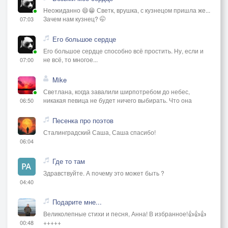
Неожиданно 😄😁 Светк, врушка, с кузнецом пришла же...
Зачем нам кузнец? 🤭
07:03
Его большое сердце
Его большое сердце способно всё простить. Ну, если и
не всё, то многое...
07:00
Mike
Светлана, когда завалили ширпотребом до небес,
никакая певица не будет ничего выбирать. Что она
06:50
Песенка про поэтов
Сталинградский Саша, Саша спасибо!
06:04
Где то там
Здравствуйте. А почему это может быть ?
04:40
Подарите мне...
Великолепные стихи и песня, Анна! В избранное!👍👍👍
+++++
00:48