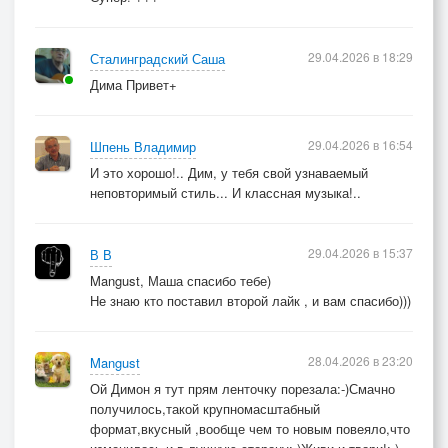
29.04.2026 в 18:29
Сталинградский Саша
Дима Привет+
29.04.2026 в 16:54
Шпень Владимир
И это хорошо!.. Дим, у тебя свой узнаваемый
неповторимый стиль... И классная музыка!..
29.04.2026 в 15:37
В В
Mangust, Маша спасибо тебе)
Не знаю кто поставил второй лайк , и вам спасибо)))
28.04.2026 в 23:20
Mangust
Ой Димон я тут прям ленточку порезала:-)Смачно
получилось,такой крупномасштабный
формат,вкусный ,вообще чем то новым повеяло,что