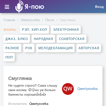
Вход
Главная
Qwertysvetka
Песни
Смуглянка
РЭП, ХИП-ХОП
ЭЛЕКТРОННАЯ
ЖАНРЫ:
ДЖАЗ, БЛЮЗ
НАРОДНАЯ
СОАВТОРСКАЯ
РАЗНОЕ
РОК
МЕЛОДЕКЛАМАЦИЯ
АВТОРСКАЯ
ПОП
Смуглянка
Не судите строго!! Сама слышу
Qwertysvetka
свои косяки. 🤭😜но уж больно
баянисты хороши👍👍👍
Исполнитель
Qwertysvetka