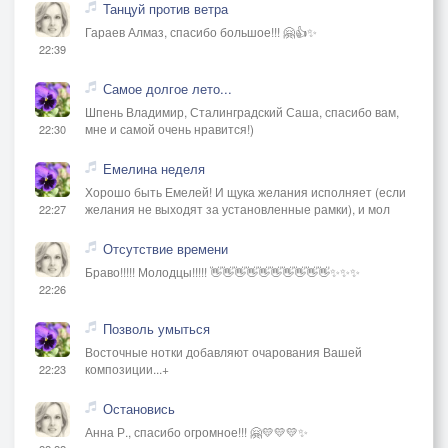
Танцуй против ветра
Гараев Алмаз, спасибо большое!!! 🤗👍✨
22:39
Самое долгое лето...
Шпень Владимир, Сталинградский Саша, спасибо вам,
мне и самой очень нравится!)
22:30
Емелина неделя
Хорошо быть Емелей! И щука желания исполняет (если
желания не выходят за установленные рамки), и мол
22:27
Отсутствие времени
Браво!!!!! Молодцы!!!!! 👋👋👋👋👋👋👋👋👋👋✨✨✨
22:26
Позволь умыться
Восточные нотки добавляют очарования Вашей
композиции...+
22:23
Остановись
Анна Р., спасибо огромное!!! 🤗💛💛💛✨