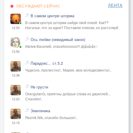
ЛЕНТА
ОБСУЖДАЮТ СЕЙЧАС
В самом центре шторма
В самом центре шторма найди свой покой. Как??
Наталья, что за идея? Поставлю плюсик, но растолкуй.
12:53
Ось любви (невидимый закон)
Ивлев Василий, спасибоооооо!!! 🤗👍👍👍✨
12:50
Парадокс... ст.5.2
Чудесно, прелестно!.. Мария, мои аплодисменты!..
12:38
Не грусти
OrangutanG, приятны добрые слова из джунглей...
Спасибо!..
12:20
Земляника
Reznik Nik, спасибо большое!..
12:15