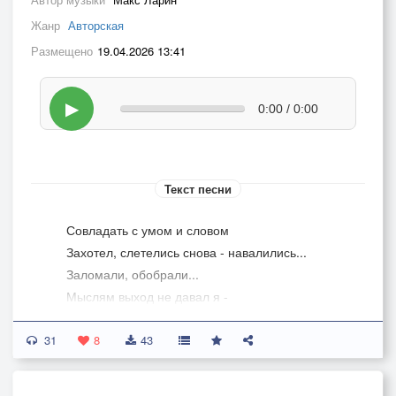
Жанр
Авторская
Размещено
19.04.2026 13:41
▶
0:00 / 0:00
Текст песни
Совладать с умом и словом
Захотел, слетелись снова - навалились...
Заломали, обобрали...
Мыслям выход не давал я -
Переполнились, помялись,
31
Отвалились бесполезные
8
43
И каждый раз всё снова...