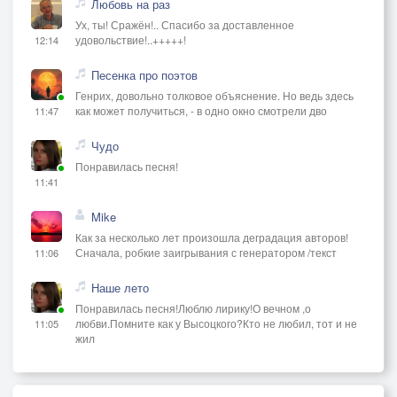
Любовь на раз
Ух, ты! Сражён!.. Спасибо за доставленное
удовольствие!..+++++!
12:14
Песенка про поэтов
Генрих, довольно толковое объяснение. Но ведь здесь
как может получиться, - в одно окно смотрели дво
11:47
Чудо
Понравилась песня!
11:41
Mike
Как за несколько лет произошла деградация авторов!
Сначала, робкие заигрывания с генератором /текст
11:06
Наше лето
Понравилась песня!Люблю лирику!О вечном ,о
любви.Помните как у Высоцкого?Кто не любил, тот и не
11:05
жил