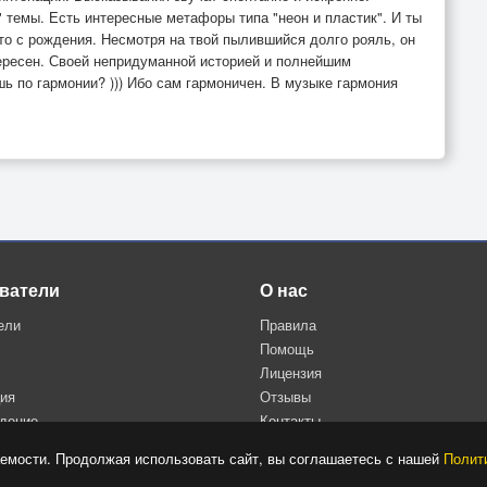
 темы. Есть интересные метафоры типа "неон и пластик". И ты
то с рождения. Несмотря на твой пылившийся долго рояль, он
нтересен. Своей непридуманной историей и полнейшим
шь по гармонии? ))) Ибо сам гармоничен. В музыке гармония
ватели
О нас
ели
Правила
Помощь
Лицензия
ция
Отзывы
дение
Контакты
Политика конфиденциальности
емости. Продолжая использовать сайт, вы соглашаетесь с нашей
Полит