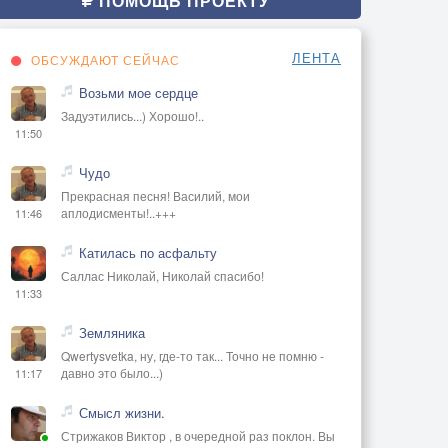
ПОМОЩЬ ПРОЕКТУ
ЛЕНТА
ОБСУЖДАЮТ СЕЙЧАС
Возьми мое сердце
Задуэтились...) Хорошо!..
11:50
Чудо
Прекрасная песня! Василий, мои
аплодисменты!..+++
11:46
Катилась по асфальту
Саллас Николай, Николай спасибо!
11:33
Земляника
Qwertysvetka, ну, где-то так... Точно не помню -
давно это было...)
11:17
Смысл жизни.
Стрижаков Виктор , в очередной раз поклон. Вы