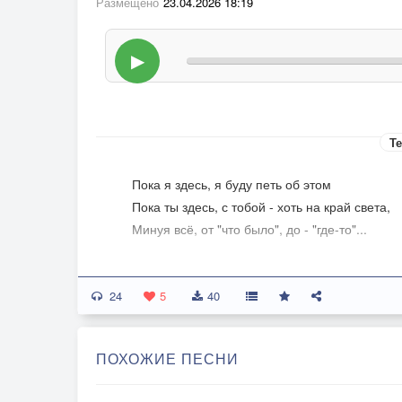
Размещено
23.04.2026 18:19
▶
Те
Пока я здесь, я буду петь об этом
Пока ты здесь, с тобой - хоть на край света,
Минуя всё, от "что было", до - "где-то"...
Мне не хватает одной весны
24
Всё дело в том, что - одной весны...
5
40
Одной весны мне не хватает,
А сны - витают...
ПОХОЖИЕ ПЕСНИ
Немой изгиб, лишь не было б так часто...