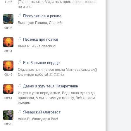
(Ты) не только обладатель прекрасного тенора
11:16
но и оче
Прогуляться я решил
Высоцкая Галина, Спасибо
09:03
Песенка про поэтов
Анна Р., Анна спасибо!
08:51
Его большое сердце
Оказывается я не все песни Митяева слышал((
Отличная работа! ,👏👏👏👍
08:49
Давно я жду тебя Назаретянин
Из уст в уста передавали, Ведь явно где-то да
приврали, А мы за чистую монету, Всё хаваем,
08:41
съедим
Январский благовест
Анна Р., благодарю Вас!
08:23