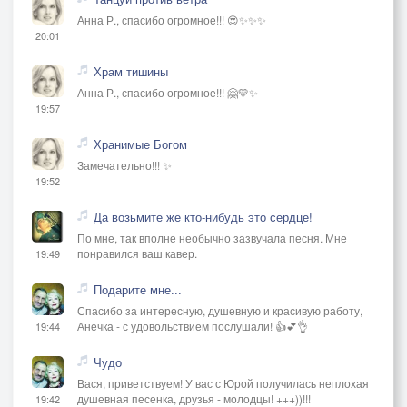
Анна Р., спасибо огромное!!! 😍✨✨✨
20:01
Храм тишины
Анна Р., спасибо огромное!!! 🤗💛✨
19:57
Хранимые Богом
Замечательно!!! ✨
19:52
Да возьмите же кто-нибудь это сердце!
По мне, так вполне необычно зазвучала песня. Мне
понравился ваш кавер.
19:49
Подарите мне...
Спасибо за интересную, душевную и красивую работу,
Анечка - с удовольствием послушали! 👍💕👌
19:44
Чудо
Вася, приветствуем! У вас с Юрой получилась неплохая
душевная песенка, друзья - молодцы! +++))!!!
19:42