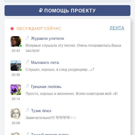
ПОМОЩЬ ПРОЕКТУ
ЛЕНТА
ОБСУЖДАЮТ СЕЙЧАС
Журавли улетели
Впервые слушала эту песню. Очень понравилась.Ваша
заслуга!
20:43
Маловато лета
Слушал, хорошо, в след уходящему...+7
20:39
Грешная любовь
Просто, хорошо и жизненно. Всем соавторам мой +6!
20:14
Тузик блюз
Замечательно!!!!! 👋👋👋👋✨✨
20:08
Танцуй против ветра