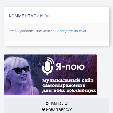
Здравствуй, снова – здравствуй –
Эхо издалека.
КОММЕНТАРИИ (0)
Всё же нам надо жить пока,
Надо верить, что не живём напрасно.
Чтобы добавить комментарий
войдите на сайт
.
НАМ 15 ЛЕТ
НОВАЯ ВЕРСИЯ