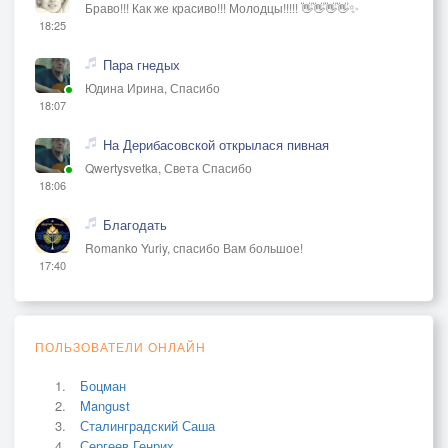
Браво!!! Как же красиво!!! Молодцы!!!!! 👋👋👋👋✨
18:25
Пара гнедых
Юдина Ирина, Спасибо
18:07
На Дерибасовской открылася пивная
Qwertysvetka, Света Спасибо
18:06
Благодать
Romanko Yuriy, спасибо Вам большое!
17:40
ПОЛЬЗОВАТЕЛИ ОНЛАЙН
Боцман
Mangust
Сталинградский Саша
Сергеев Генрих