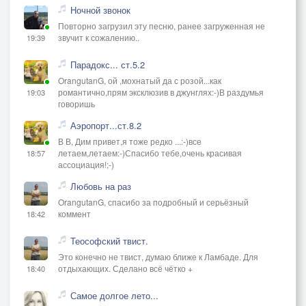
Ночной звонок
Повторно загрузил эту песню, ранее загруженная не
звучит к сожалению..
19:39
Парадокс... ст.5.2
OrangutanG, ой ,мохнатый да с розой...как
романтично,прям эксклюзив в джунглях:-)В раздумья
19:03
говоришь
Аэропорт...ст.8.2
В В, Дим привет,я тоже редко ...:-)все
летаем,летаем:-)Спасибо тебе,очень красивая
18:57
ассоциация!;-)
Любовь на раз
OrangutanG, спасибо за подробный и серьёзный
коммент
18:42
Теософский твист.
Это конечно не твист, думаю ближе к Ламбаде. Для
отдыхающих. Сделано всё чётко +
18:40
Самое долгое лето...