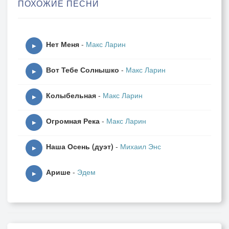
ПОХОЖИЕ ПЕСНИ
Если ночь, то будет день
Глупо искать
Нет Меня
-
Макс Ларин
Счастье в чьих-то песках
▶
Оно ведь в руках
Вот Тебе Солнышко
-
Макс Ларин
Это стоит понять
▶
Просто ты не скучай,
Колыбельная
-
Макс Ларин
Грусть с тоскою выключай.
▶
Огромная Река
-
Макс Ларин
Если солнце есть, то есть и тень
▶
Если ночь, то будет день
Наша Осень (дуэт)
-
Михаил Энс
▶
Арише
-
Эдем
▶