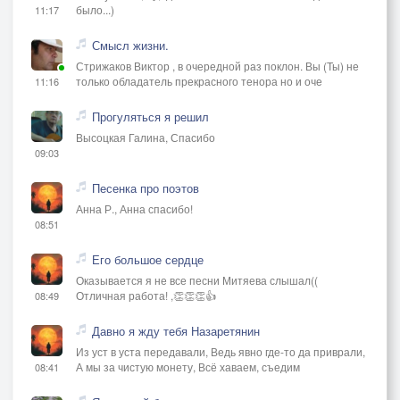
было...)
11:17
Смысл жизни.
Стрижаков Виктор , в очередной раз поклон. Вы (Ты) не
только обладатель прекрасного тенора но и оче
11:16
Прогуляться я решил
Высоцкая Галина, Спасибо
09:03
Песенка про поэтов
Анна Р., Анна спасибо!
08:51
Его большое сердце
Оказывается я не все песни Митяева слышал((
Отличная работа! ,👏👏👏👍
08:49
Давно я жду тебя Назаретянин
Из уст в уста передавали, Ведь явно где-то да приврали,
А мы за чистую монету, Всё хаваем, съедим
08:41