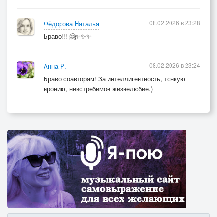
08.02.2026 в 23:28
Фёдорова Наталья
Браво!!! 🤗✨✨✨
08.02.2026 в 23:24
Анна Р.
Браво соавторам! За интеллигентность, тонкую
иронию, неистребимое жизнелюбие.)