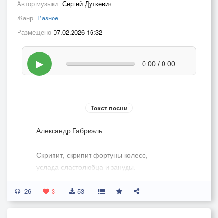
Автор музыки
Сергей Дуткевич
Жанр
Разное
Размещено
07.02.2026 16:32
▶
0:00 / 0:00
Текст песни
Александр Габриэль
Скрипит, скрипит фортуны колесо,
услада сластолюбца и зануды.
Мне эта жизнь подарена - и всё.
26
Никто давно не ждёт возврата ссуды.
3
53
Пока я не могу уйти в астрал