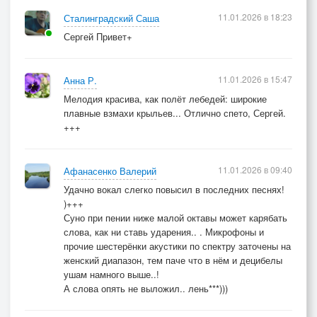
11.01.2026 в 18:23
Сталинградский Саша
Сергей Привет+
11.01.2026 в 15:47
Анна Р.
Мелодия красива, как полёт лебедей: широкие
плавные взмахи крыльев... Отлично спето, Сергей.
+++
11.01.2026 в 09:40
Афанасенко Валерий
Удачно вокал слегко повысил в последних песнях!
)+++
Суно при пении ниже малой октавы может карябать
слова, как ни ставь ударения.. . Микрофоны и
прочие шестерёнки акустики по спектру заточены на
женский диапазон, тем паче что в нём и децибелы
ушам намного выше..!
А слова опять не выложил.. лень***)))