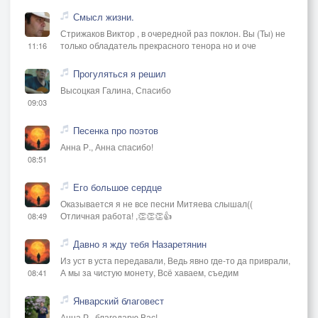
Смысл жизни.
Стрижаков Виктор , в очередной раз поклон. Вы (Ты) не
только обладатель прекрасного тенора но и оче
11:16
Прогуляться я решил
Высоцкая Галина, Спасибо
09:03
Песенка про поэтов
Анна Р., Анна спасибо!
08:51
Его большое сердце
Оказывается я не все песни Митяева слышал((
Отличная работа! ,👏👏👏👍
08:49
Давно я жду тебя Назаретянин
Из уст в уста передавали, Ведь явно где-то да приврали,
А мы за чистую монету, Всё хаваем, съедим
08:41
Январский благовест
Анна Р., благодарю Вас!