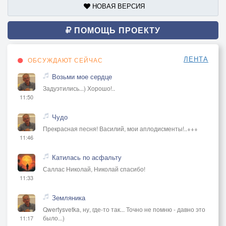
НОВАЯ ВЕРСИЯ
ПОМОЩЬ ПРОЕКТУ
ЛЕНТА
ОБСУЖДАЮТ СЕЙЧАС
Возьми мое сердце
Задуэтились...) Хорошо!..
11:50
Чудо
Прекрасная песня! Василий, мои аплодисменты!..+++
11:46
Катилась по асфальту
Саллас Николай, Николай спасибо!
11:33
Земляника
Qwertysvetka, ну, где-то так... Точно не помню - давно это
было...)
11:17