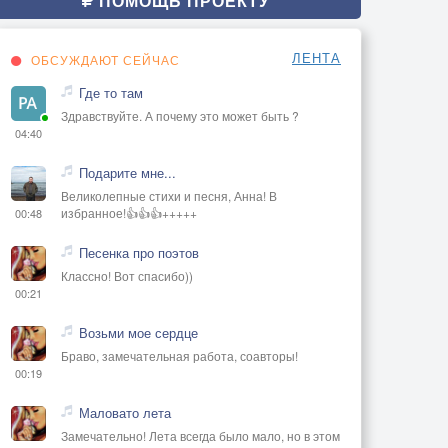
ПОМОЩЬ ПРОЕКТУ
ЛЕНТА
ОБСУЖДАЮТ СЕЙЧАС
Где то там
Здравствуйте. А почему это может быть ?
04:40
Подарите мне...
Великолепные стихи и песня, Анна! В
избранное!👍👍👍+++++
00:48
Песенка про поэтов
Классно! Вот спасибо))
00:21
Возьми мое сердце
Браво, замечательная работа, соавторы!
00:19
Маловато лета
Замечательно! Лета всегда было мало, но в этом