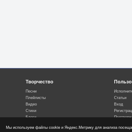
В облаках ураганы бесятся,
Но я лезу к заветной цели.
И достигнув лица желанного -
Высшей точки в моём маршруте
Охмелевший от чуда данного
Я спускаюсь на парашуте.
И достигнув лица желанного -
Высшей точки в моём маршруте
Охмелевший от чуда данного
Творчество
Пользо
Я спускаюсь на парашуте.
Песни
Исполнит
Плейлисты
Статьи
Самолёты мне машут крыльями.
Видео
Вход
Каждый лётчик прекрасно знает:
Стихи
Регистра
"На такие поступки сильные
Блоги
Подтверж
Лишь одна красота толкает"
Мы используем файлы cookie и Яндекс.Метрику для анализа посеща