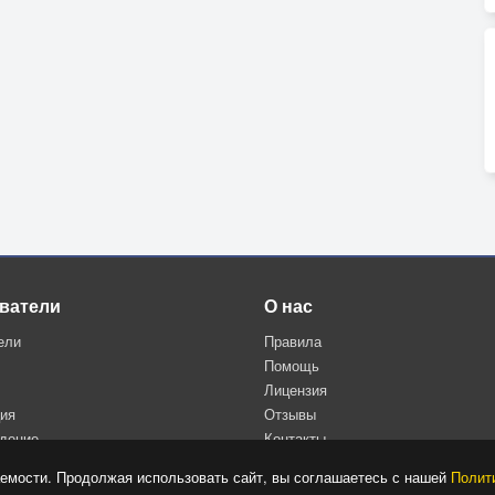
ватели
О нас
ели
Правила
Помощь
Лицензия
ция
Отзывы
дение
Контакты
Политика конфиденциальности
емости. Продолжая использовать сайт, вы соглашаетесь с нашей
Полит