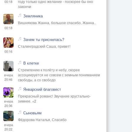
году только одно желание - поскорее бы оно
00:18
закончи
Земляника
Вишнякова Жанна, большое спасибо, Жанна..
00:18
Зачем ты приснилась?
Сталинградский Саша, привет!
00:16
В клетке
Стремлению к полёту и небу, скорее
ассоциируется не совсем с земным пониманием
вчера
20:46
свободы, а со свободо
Январский благовест
Прекрасный романс! Звучание хрустально-
зимнее. +2
вчера
20:36
Сыновьям
Фёдорова Наталья, Спасибо
вчера
20:22