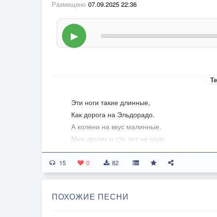
Размещено
07.09.2025 22:36
▶
Те
Эти ноги такие длинные,
Как дорога на Эльдорадо.
А колени на вкус малинные.
Мне других и сто лет не надо.
15
Каблуки её столь высокие,
0
82
Что когда она ставит ножку,
То проходит моря глубокие,
ПОХОЖИЕ ПЕСНИ
Превышая Кавкáз немножко.