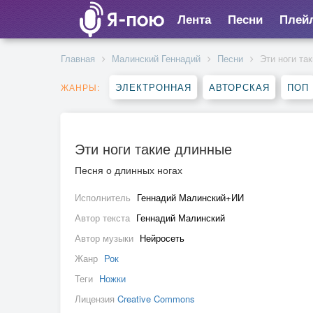
Лента
Песни
Плей
Главная
Малинский Геннадий
Песни
Эти ноги та
ЭЛЕКТРОННАЯ
АВТОРСКАЯ
ПОП
ЖАНРЫ:
Эти ноги такие длинные
Песня о длинных ногах
Исполнитель
Геннадий Малинский+ИИ
Автор текста
Геннадий Малинский
Автор музыки
Нейросеть
Жанр
Рок
Теги
Ножки
Лицензия
Creative Commons