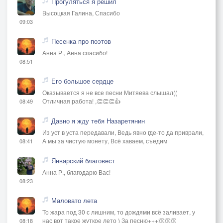
Прогуляться я решил
Высоцкая Галина, Спасибо
09:03
Песенка про поэтов
Анна Р., Анна спасибо!
08:51
Его большое сердце
Оказывается я не все песни Митяева слышал((
Отличная работа! ,👏👏👏👍
08:49
Давно я жду тебя Назаретянин
Из уст в уста передавали, Ведь явно где-то да приврали,
А мы за чистую монету, Всё хаваем, съедим
08:41
Январский благовест
Анна Р., благодарю Вас!
08:23
Маловато лета
То жара под 30 с лишним, то дождями всё заливает, у
нас вот такое жуткое лето ) За песню+++👏👏👏
08:18