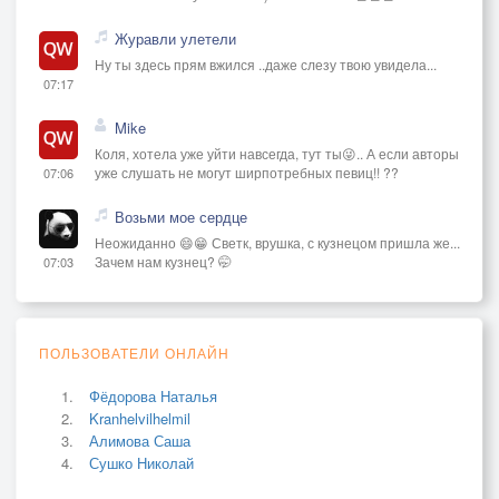
Журавли улетели
Ну ты здесь прям вжился ..даже слезу твою увидела...
07:17
Mike
Коля, хотела уже уйти навсегда, тут ты😜.. А если авторы
уже слушать не могут ширпотребных певиц!! ??
07:06
Возьми мое сердце
Неожиданно 😄😁 Светк, врушка, с кузнецом пришла же...
Зачем нам кузнец? 🤭
07:03
ПОЛЬЗОВАТЕЛИ ОНЛАЙН
Фёдорова Наталья
Kranhelvilhelmil
Алимова Саша
Сушко Николай