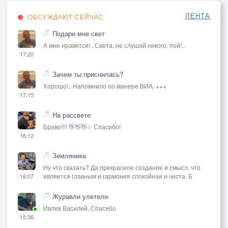
ЛЕНТА
ОБСУЖДАЮТ СЕЙЧАС
Подари мне свет
А мне нравится!.. Света, не слушай никого, пой!..
17:20
Зачем ты приснилась?
Хорошо!.. Напомнило по манере ВИА. +++
17:15
На рассвете
Браво!!!! 👋👋👋✨ Спасибо!
16:12
Земляника
Ну что сказать? Да прекрасное создание и смысл, что
является главным и гармония спокойная и чиста. Б
16:07
Журавли улетели
Ивлев Василий, Спасибо
15:36