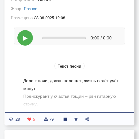
Жанр
Разное
Размещено
28.06.2025 12:08
▶
0:00 / 0:00
Текст песни
Дело к ночи, дождь полощет, жизнь ведёт учёт
минут.
Прейскурант у счастья тощий – рви гитарную
струну.
Прижимай покрепче деку, образ в памяти храня,
28
дорогого человека, что так хочется обнять…
5
79
кого хочется обнять…