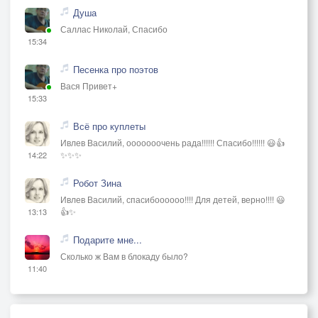
Душа
Саллас Николай, Спасибо
15:34
Песенка про поэтов
Вася Привет+
15:33
Всё про куплеты
Ивлев Василий, ооооооочень рада!!!!!! Спасибо!!!!!! 😃👍
✨✨✨
14:22
Робот Зина
Ивлев Василий, спасибоооооо!!!! Для детей, верно!!!! 😃
👍✨
13:13
Подарите мне...
Сколько ж Вам в блокаду было?
11:40