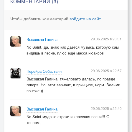
КОММЕНТАРИИ (3)
Он откроет мне имя своё, мой попутчик земной.
Чтобы добавить комментарий
войдите на сайт
.
Не палач, не судья, не святой и не грешник, не
ангел, не чёрт.
Как сквозь пальцы песок, сердца ритмом в висок,
29.06.2025 в 23:01
Высоцкая Галина
звук шагов оборвётся, со струн похищая
No Saint, да, знаю как дается музыка, которую сам
финальный аккорд.
видишь в песне, плюс ещё масса нюансов
Он невидим всегда, мой попутчик земной.
29.06.2025 в 22:57
Перейра Себастьян
Не услышать дыханья и сердцебиения не
Высоцкая Галина, тяжеловато далась, по правде
различить.
говоря. Но, этот вариант, в принципе, норм. Вельми
Что ни ночь, что ни день он со мной, словно тень.
понеже ))
Ветер - призрак, готовый задуть жизнь мою
словно пламя свечи...
29.06.2025 в 22:40
Высоцкая Галина
No Saint мудрые строки и классная песня!!! С
теплом,