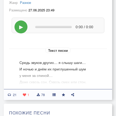
Жанр
Разное
Размещено
27.06.2025 23:49
▶
0:00 / 0:00
Текст песни
Средь звуков других… я слышу шаги…
И ночью и днём их приглушенный шум
у меня за спиной…
Даже сквозь сон. Сквозь смех или стон.
И я понимаю, что этот идущий
21
идёт лишь за мной…
1
78
Вот, только беда… его не видать…
ПОХОЖИЕ ПЕСНИ
пусть даже навстречу ему, развернувшись