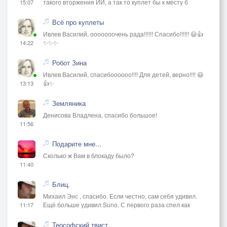
такого вторжения ИИ, а так то куплет бы к месту б
15:07
Всё про куплеты
Ивлев Василий, ооооооочень рада!!!!!! Спасибо!!!!!! 😃👍
✨✨✨
14:22
Робот Зина
Ивлев Василий, спасибоооооо!!!! Для детей, верно!!!! 😃
👍✨
13:13
Земляника
Денисова Владлена, спасибо большое!
11:56
Подарите мне...
Сколько ж Вам в блокаду было?
11:40
Блиц.
Михаил Энс , спасибо. Если честно, сам себя удивил.
Ещё больше удивил Suno. С первого раза спел как
11:17
Теософский твист.